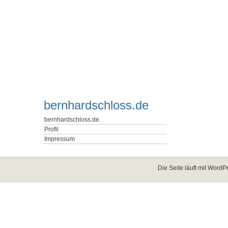
bernhardschloss.de
bernhardschloss.de
Profil
Impressum
Die Seite läuft mit
WordPr