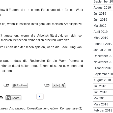
September 2
August 2019
 How-if-Fragen, die in einem Forschungsplan für ein Work
Juli 2019
n:
Juni 2019
es, wenn künstliche Intelligenz die meisten Arbeitsplätze
Mai 2019
April 2019
t aussehen, wenn die Arbeitskräftestrukturen sich so
März 2019
 meisten Menschen freiberuflich arbeiten würden?
Februar 2019
 im Leben der Menschen spielen, wenn die Bedeutung von
Januar 2019
Dezember 20
eitragen, dass die Recherche für ein Work Panorama
November 20
 Sie können dabei helfen, neue Erkenntnisse zu gewinnen und
Oktober 2018
verstehen.
September 2
August 2018
Juli 2018
Juni 2018
Mai 2018
März 2018
iness Visualísieug
,
Consulting
,
Innovation
|
Kommentare (1)
Februar 2018