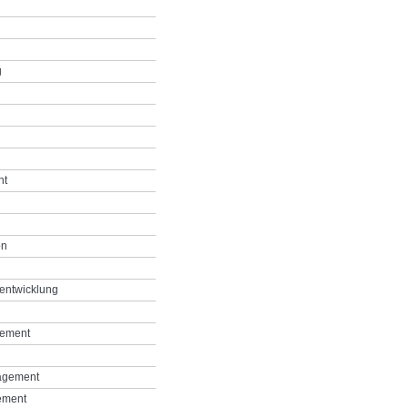
g
nt
on
entwicklung
gement
agement
ement