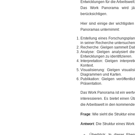
Entwicklungen für die Arbeitswelt
Das Work Panorama wird jähr
berücksichtigen.
Hier sind einige der wichtigste
Panoramas unternimmt:
Erstellung eines Forschungsplan
in seiner Recherche untersuchen
Recherche: Gielgen sammelt Dat
Analyse: Gielgen analysiert d
Entwicklungen zu identifizieren.
Interpretation: Gielgen interpre
Kontext.
Visualisierung: Gielgen visuali
Diagrammen und Karten.
Publikation: Gielgen veröffent
Präsentation.
Das Work Panorama ist ein wertvol
interessieren. Es bietet einen Ü
die Arbeitswelt in den kommend
Frage
: Wie sieht die Struktur e
Antwort
: Die Struktur eines Work
Überblick: In dieser Ebe