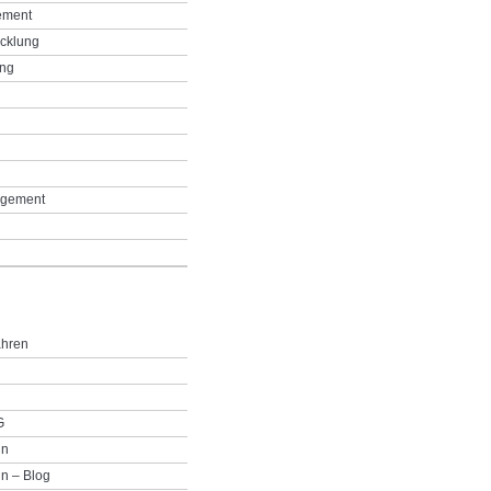
ement
icklung
ing
g
gement
ahren
G
in
n – Blog