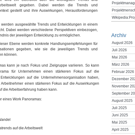
Projektmanag
Arbeitswelt gegeben. Dabei werden die Trends und
Projektmensc
ntext gestellt und ihre Auswirkungen, Herausforderungen
Wikipedia:Pr
ne werden ausgewählte Trends und Entwicklungen in einem
ucht. Dabei werden verschiedene Perspektiven einbezogen,
Archiv
dnis der jeweiligen Entwicklung zu ermöglichen.
August 2026
dieser Ebene werden konkrete Handlungsempfehlungen für
ationen gegeben, wie sie die jeweiligen Trends und
Juli 2026
zen können.
Mai 2026
März 2026
mas kann je nach Fokus und Zielgruppe variieren. So kann
orama für Unternehmen einen stärkeren Fokus auf die
Februar 2026
Entwicklungen auf die Unternehmensorganisation haben,
Dezember 20
Arbeitnehmer einen stärkeren Fokus auf die Auswirkungen
November 20
f die Arbeitserfahrung haben kann.
September 2
uktur eines Work Panoramas:
August 2025
Juli 2025
Juni 2025
 Wandel
Mai 2025
rends auf die Arbeitswelt
April 2025