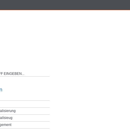
n
alisierung
alísieug
gement