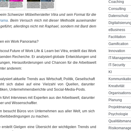
Coaching
Consulting
eim Schweizer Möbelhersteller Vitra und sein Format für die
Datenschutz
rama
. Beim Versuch mich mit dieser Methodik auseinander
Digitalisierun
 geführt, allerdings nicht mit Raphael, sondern mit Bard dem
eBusiness
Facilitation
elgen ein Work Panorama?
Gamification
Innovation
cout Future of Work Life & Learn bei Vitra, erstellt das Work
senden Recherche. Er analysiert globale Entwicklungen und
IT-Manageme
ungen, Herausforderungen und Chancen für die Arbeitswelt
IT-Security
unter anderem:
KI
Kommunikati
lysiert aktuelle Trends aus Wirtschaft, Politik, Gesellschaft
eht sich dabei auf eine Vielzahl von Quellen, darunter
Kreativität
tistiken, Unternehmensberichte und Social-Media-Posts.
Organisations
führt Interviews mit Experten aus der Arbeitswelt, darunter
Planung
r und Wissenschaftler.
Projektmana
n besucht Büros von Unternehmen aus aller Welt, um sich
Psychologie
 Arbeitsbedingungen zu machen.
Qualitätsman
erstellt Gielgen eine Übersicht der wichtigsten Trends und
Risikomanag