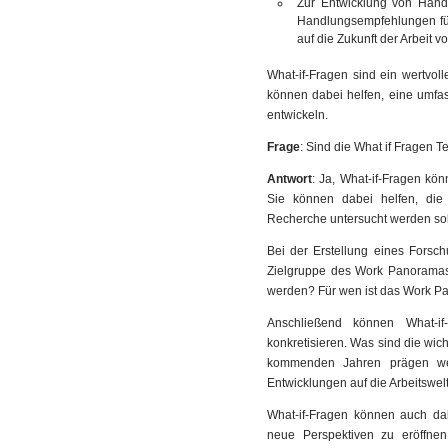
Zur Entwicklung von Hand
Handlungsempfehlungen für
auf die Zukunft der Arbeit v
What-if-Fragen sind ein wertvol
können dabei helfen, eine umfass
entwickeln.
Frage
: Sind die What if Fragen 
Antwort
: Ja, What-if-Fragen kö
Sie können dabei helfen, die
Recherche untersucht werden sol
Bei der Erstellung eines Forsch
Zielgruppe des Work Panoramas
werden? Für wen ist das Work 
Anschließend können What-i
konkretisieren. Was sind die wich
kommenden Jahren prägen we
Entwicklungen auf die Arbeitswel
What-if-Fragen können auch da
neue Perspektiven zu eröffne