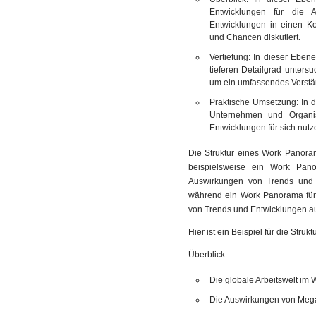
Entwicklungen für die 
Entwicklungen in einen Ko
und Chancen diskutiert.
Vertiefung: In dieser Ebe
tieferen Detailgrad unters
um ein umfassendes Verstän
Praktische Umsetzung: In 
Unternehmen und Organis
Entwicklungen für sich nut
Die Struktur eines Work Panora
beispielsweise ein Work Pan
Auswirkungen von Trends und 
während ein Work Panorama für 
von Trends und Entwicklungen au
Hier ist ein Beispiel für die Str
Überblick:
Die globale Arbeitswelt im
Die Auswirkungen von Megat