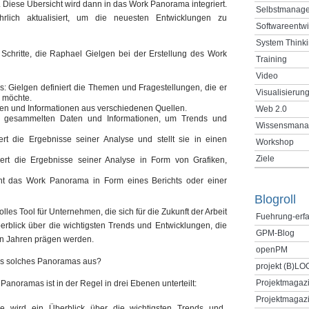
. Diese Übersicht wird dann in das Work Panorama integriert.
Selbstmanag
lich aktualisiert, um die neuesten Entwicklungen zu
Softwareentw
System Think
n Schritte, die Raphael Gielgen bei der Erstellung des Work
Training
Video
s: Gielgen definiert die Themen und Fragestellungen, die er
Visualisierun
 möchte.
en und Informationen aus verschiedenen Quellen.
Web 2.0
ie gesammelten Daten und Informationen, um Trends und
Wissensmana
tiert die Ergebnisse seiner Analyse und stellt sie in einen
Workshop
Ziele
siert die Ergebnisse seiner Analyse in Form von Grafiken,
licht das Work Panorama in Form eines Berichts oder einer
Blogroll
les Tool für Unternehmen, die sich für die Zukunft der Arbeit
Fuehrung-erf
berblick über die wichtigsten Trends und Entwicklungen, die
GPM-Blog
en Jahren prägen werden.
openPM
ines solches Panoramas aus?
projekt (B)LO
Projektmagaz
 Panoramas ist in der Regel in drei Ebenen unterteilt:
Projektmagazi
ne wird ein Überblick über die wichtigsten Trends und