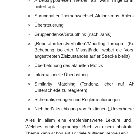
Arbeitshypothesen werden als wahr hingenomm
hinterfragt.
Sprunghafter Themenwechsel, Aktionismus, Ablen
Übersteuerung
Gruppendenke/Groupthink (nach Janis)
„Reperaturdienstverhalten“/Muddling-Through (K
Behebung isolierter Missstände, wobei die Vorst
angestrebten Zielzustandes auf er Strecke bleibt)
Überbetonung des aktuellen Motivs
Informationelle Überlastung
Similarity Matching (Tendenz, eher auf Ähn
Unterschiede zu reagieren)
Schematisierungen und Reglementierungen
Nichtberücksichtigung von Friktionen („Unvorherse
Alles in allem eine empfehlenswerte Lektüre und
Welches deutschsprachige Buch zu einem abstrakten
Thema kann schon auf so viele Auflagen verweisen?