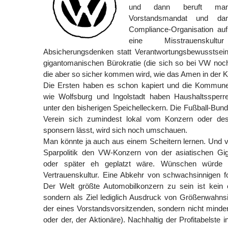
und dann beruft man 
Vorstandsmandat und d
Compliance-Organisation auf
eine Misstrauenskul
Absicherungsdenken statt Verantwortungsbewusstsein
gigantomanischen Bürokratie (die sich so bei VW noch
die aber so sicher kommen wird, wie das Amen in der K
Die Ersten haben es schon kapiert und die Kommun
wie Wolfsburg und Ingolstadt haben Haushaltssperr
unter den bisherigen Speichelleckern. Die Fußball-Bundes
Verein sich zumindest lokal vom Konzern oder dess
sponsern lässt, wird sich noch umschauen.
Man könnte ja auch aus einem Scheitern lernen. Und vie
Sparpolitik den VW-Konzern von der asiatischen Gig
oder später eh geplatzt wäre. Wünschen würde
Vertrauenskultur. Eine Abkehr von schwachsinnigen f
Der Welt größte Automobilkonzern zu sein ist kein e
sondern als Ziel lediglich Ausdruck von Größenwahnsi
der eines Vorstandsvorsitzenden, sondern nicht minder
oder der, der Aktionäre). Nachhaltig der Profitabelste 