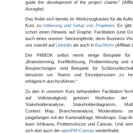
guide the development of the project charter.“
(Affi
Ausagbe)
Das findet sich bereits im Werkzeugkasten für die Auft
Kurs zu
Initiierung und Setup von Projekten
. Es gibt
schon einen Hinweis auf Graphic Facilitation (und Grap
auch eines unserer Steckenpferde, denn Business Visu
uns sowohl auf
LinkedIn
als auch in
Buchform
(Affiliate
Der PMBOK selbst nennt einige Beispiele für Fa
„Brainstorming, Konfliktlösung, Problemlösung un
Besprechungen sind Beispiele für Schlüsseltechn
benutzen um Teams und Einzelpersonen zu helfen
erfolgreich durchzuführen.“
Zu den in unserem Kurs behandelten Facilitation-Tec
auf Vollständigkeit) gehören Methoden der 
Stakeholderanalyse, Stakeholderdiagramm, Multi
Context Map, Branchenanalyse, Moderations- u
(angefangen mit der Kartenabfrage, Mindmaps, Gap-Ana
least Ishikawa, Problemskizze und Canvas. Und wen
sich dort auch der
openPM-Canvas
wiederfindet.