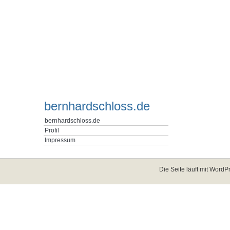
bernhardschloss.de
bernhardschloss.de
Profil
Impressum
Die Seite läuft mit
WordPr