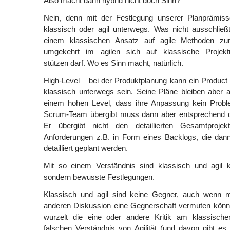
Also macht dann hybrid nicht doch Sinn?
Nein, denn mit der Festlegung unserer Planprämiss
klassisch oder agil unterwegs. Was nicht ausschlie
einem klassischen Ansatz auf agile Methoden zu
umgekehrt im agilen sich auf klassische Projek
stützen darf. Wo es Sinn macht, natürlich.
High-Level – bei der Produktplanung kann ein Product 
klassisch unterwegs sein. Seine Pläne bleiben aber 
einem hohen Level, dass ihre Anpassung kein Probl
Scrum-Team übergibt muss dann aber entsprechend da
Er übergibt nicht den detaillierten Gesamtprojek
Anforderungen z.B. in Form eines Backlogs, die da
detailliert geplant werden.
Mit so einem Verständnis sind klassisch und agil 
sondern bewusste Festlegungen.
Klassisch und agil sind keine Gegner, auch wenn m
anderen Diskussion eine Gegnerschaft vermuten könnt
wurzelt die eine oder andere Kritik am klassisch
falschen Verständnis von Agilität (und davon gibt es