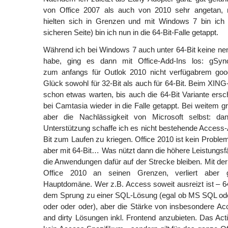
von Office 2007 als auch von 2010 sehr angetan, 
hielten sich in Grenzen und mit Windows 7 bin ich
sicheren Seite) bin ich nun in die 64-Bit-Falle getappt.
Während ich bei Windows 7 auch unter 64-Bit keine n
habe, ging es dann mit Office-Add-Ins los: gSynci
zum anfangs für Outlok 2010 nicht verfügabrem goo
Glück sowohl für 32-Bit als auch für 64-Bit. Beim XIN
schon etwas warten, bis auch die 64-Bit Variante ersch
bei Camtasia wieder in die Falle getappt. Bei weitem gr
aber die Nachlässigkeit von Microsoft selbst: dan
Unterstützung schaffe ich es nicht bestehende Access-A
Bit zum Laufen zu kriegen. Office 2010 ist kein Problem
aber mit 64-Bit… Was nützt dann die höhere Leistungsfä
die Anwendungen dafür auf der Strecke bleiben. Mit der
Office 2010 an seinen Grenzen, verliert aber gl
Hauptdomäne. Wer z.B. Access soweit ausreizt ist – 64-
dem Sprung zu einer SQL-Lösung (egal ob MS SQL od
oder oder oder), aber die Stärke von insbesondere Ac
and dirty Lösungen inkl. Frontend anzubieten. Das Act