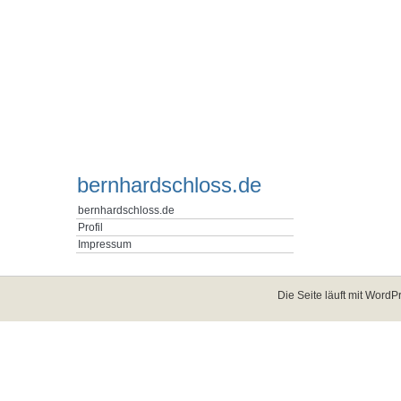
bernhardschloss.de
bernhardschloss.de
Profil
Impressum
Die Seite läuft mit
WordPr