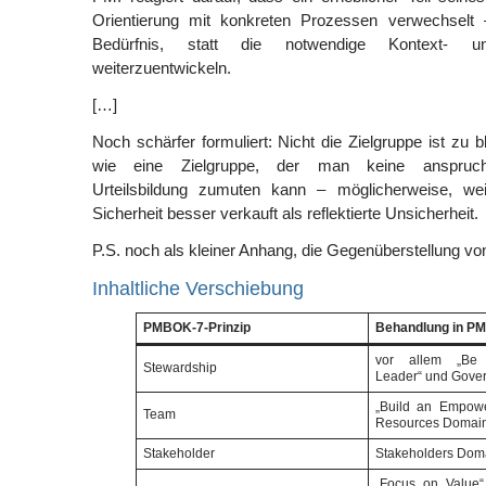
Orientierung mit konkreten Prozessen verwechselt 
Bedürfnis, statt die notwendige Kontext- un
weiterzuentwickeln.
[…]
Noch schärfer formuliert: Nicht die Zielgruppe ist zu 
wie eine Zielgruppe, der man keine anspruchsv
Urteilsbildung zumuten kann – möglicherweise, weil 
Sicherheit besser verkauft als reflektierte Unsicherheit.
P.S. noch als kleiner Anhang, die Gegenüberstellung von
Inhaltliche Verschiebung
PMBOK-7-Prinzip
Behandlung in P
vor allem „Be 
Stewardship
Leader“ und Gove
„Build an Empowe
Team
Resources Domai
Stakeholder
Stakeholders Dom
„Focus on Value