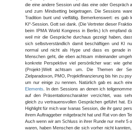
die eine andere Session und das eine oder Gespräch 
und zum Mindsetting beigetragen. Die Sessions war
Tradition bunt und vielfältig. Bemerkenswert: es gab
KI“-Session. Gott sei dank. (Die Vertreter dieser Frakti
beim IPMA World Kongress in Berlin.) Ich empfand da
weil mir die Gespräche durchaus gezeigt haben, das
sich selbstverständlich damit beschäftigen und KI n
normal und nicht als Hype und dass es gerade i
Menschen geht, die eben achtsam miteinander umgeh
konkrete Perspektive viel persönlicher war: wie gehe
(Projekt-)Welt achtsam um. Die Themen der Se
Zielparadoxon, PMO, Projektfinanzierung bis hin zu psy
um nur einige zu nennen. Natürlich gab es auch ei
Elements
. In den Sessions an denen ich teilgenommen
auf den Präsentationscharakter verzichtet, was s
gleich zu vertrauensvollen Gesprächen geführt hat. Ei
Highlight für mich war Ivanas Session, die ihr ganz per
ihrem Auftraggeber mitgebracht hat und Rat von den Te
Auch wenn wir am Schluss in ihrer Runde nur mehr 5 o
waren, haben Menschen die sich vorher nicht kannten, m