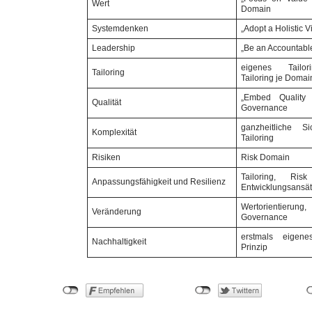
Wert
Domain
Systemdenken
„Adopt a Holistic V
Leadership
„Be an Accountabl
eigenes Tailor
Tailoring
Tailoring je Domai
„Embed Quality
Qualität
Governance
ganzheitliche S
Komplexität
Tailoring
Risiken
Risk Domain
Tailoring, Ri
Anpassungsfähigkeit und Resilienz
Entwicklungsansä
Wertorientierung
Veränderung
Governance
erstmals eigenes
Nachhaltigkeit
Prinzip