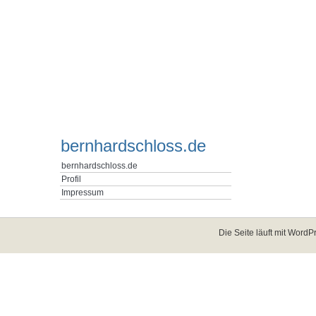
bernhardschloss.de
bernhardschloss.de
Profil
Impressum
Die Seite läuft mit
WordPr