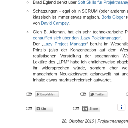
Brad Egland denkt über
Soft Skills für Projektmana
Schätzungen – egal ob in SCRUM (oder anderen a
klassisch ist immer etwas magisch.
Boris Gloger
r
von
David Campey
.
Glen B. Alleman, hat ein sehr technokrarische P
echauffiert sich über den „Lazy Pojektmanager“.
Der „
Lazy Project Manager
“ beruht im Wesentl
Prinzip (also der Konzentration auf dem Wese
realistischen Vorstellung der sogenannten Wo
Lektüre des „LPM“ habe ich ehrlicherweise abgebr
ihr widersprechen würde, sondern eher w
mangelndem Neuigkeitswert gelangweilt hat un
Inhalte etwas marktschreierisch aufwartet.
28. Oktober 2010 |
Projektmanage