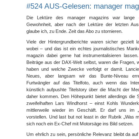
#524 AUS-Gelesen: manager mag
Die Lektüre des manager magazins war lange e
Gewohnheit, aber nach der Lektüre der letzten Aus
glaube ich, zu Ende. Zeit das Abo zu stornieren.
Viele der Hintergrundberichte waren sicher gezielt lan
wobei – und das ist ein echtes journalistisches Man
magazin dabei gerne hat instrumentalisieren lassen.
Beiträge aus der DAX-Welt selbst, waren die Fragen, w
haben und welche Zwecke verfolgt er damit. Lanciert
Neues, aber langsam wir das Bunte-Niveau erre
Furtwängler auf das Titelfoto, auch wenn das Inte
künstlich aufpushte Titelstory über die Macht der Med
daher kommen. Den Höhepunkt bietet allerdings die S
zweifelhaften Lars Windhorst – einst Kohls Wunderki
mittlerweile wieder im Geschäft. Er darf uns im „
vorstellen. Und last but not least in der Rubrik „Was 
sich noch ein Ex-Chef mit Motorsäge ins Bild setzen.
Um ehrlich zu sein, persönliche Relevanz bleibt da auf