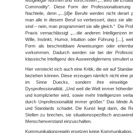
festgelegte Normen und Vorschriften „…wird die Erfüllu
Commodity“. Diese Form der Professionalisierung b
Nachteile, denn „…[d]ie Berufe werden nicht derart pr
man alle in diesem Beruf so verbessert, dass sie alle
sind – nein, man programmiert sie alle gleich.“ Die Prof
Praxis vernachlässigt „…die anderen Intelligenzen i
Wille, Instinkt, Humor, Intuition oder Führung […], wei
Form als beschreibbare Anweisungen oder erlernba
vorkommen. Dadurch werden sie bei der Profession
klassische Intelligenz des Auswendiglernens simuliert u
Hier versteckt sich auch eine Kritik, die wir auf Standa
beziehen können. Diese erzeugen nämlich nicht eine pro
im Sinne Duecks, sondern ihre einseitige 
Dysprofessionalität. „Und weil die Welt immer höherdi
und komplizierter wird, sowie mehr Intelligenzen verl
durch Unprofessionalität immer größer.“ Das blind
und Standards schadet. Die Kunst liegt darin, die R
Stellen zu brechen, sie situationsspezifisch anzuwe
Menschenverstand einzuschalten.
Kommunikationsregeln ersetzen keine Kommunikation.