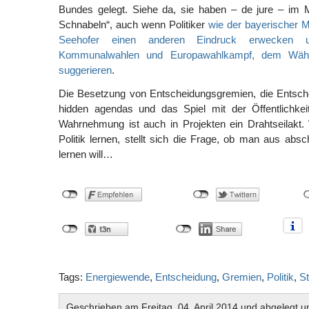
Bundes gelegt. Siehe da, sie haben – de jure – im 
Schnabeln“, auch wenn Politiker
wie der bayerischer M
Seehofer einen anderen Eindruck erwecken 
Kommunalwahlen und Europawahlkampf, dem Wähl
suggerieren
.
Die Besetzung von Entscheidungsgremien, die Entsc
hidden agendas und das Spiel mit der Öffentlichkeit
Wahrnehmung ist auch in Projekten ein Drahtseilakt.
Politik lernen, stellt sich die Frage, ob man aus abs
lernen will…
Tags:
Energiewende
,
Entscheidung
,
Gremien
,
Politik
,
St
Geschrieben am Freitag, 04. April 2014 und abgelegt u