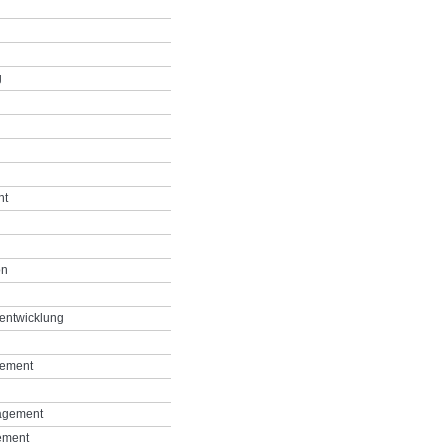
g
nt
on
entwicklung
gement
agement
ement