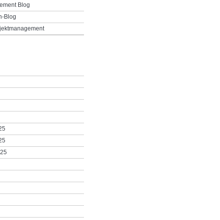
ement Blog
h-Blog
ojektmanagement
25
25
025