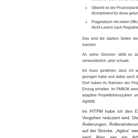
Obwohl es die Prozessdarst
(Kompliment für diese gel
Pragmatisch mit vielen Off
Nicht-Lesern nach Registri
Das sind die starken Seiten d
machen.
An seine Grenzen stößt es d
verwunderlich, aber schade.
Ich muss gestehen, dass ich
gezogen habe und dabei auch die
Dort haben im Rahmen der Proj
Einzug erhalten. Im PMBOK werde
adaptive Projektlebenszyklen u
Agilität).
Im PITPM habe ich den Eind
Vorgehen reduziert wird. Di
Änderungen, Rollenänderung
auf der Strecke. „Agilos“ we
weg! Aber wer ein Arbei