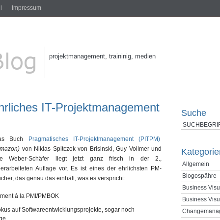
l
Impressum
projektmanagement, traininig, medien
hrliches IT-Projektmanagement
Suche
as Buch
Pragmatisches IT-Projektmanagement (PITPM)
Amazon)
von Niklas Spitczok von Brisinski, Guy Vollmer und
Kategorie
te Weber-Schäfer liegt jetzt ganz frisch in der 2.,
Allgemein
erarbeiteten Auflage vor. Es ist eines der ehrlichsten PM-
Blogospähre
cher, das genau das einhält, was es verspricht:
Business Visu
ement á la PMI/PMBOK
Business Visu
okus auf Softwareentwicklungsprojekte, sogar noch
Changemana
ge.