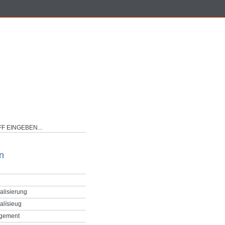
n
alisierung
alísieug
gement