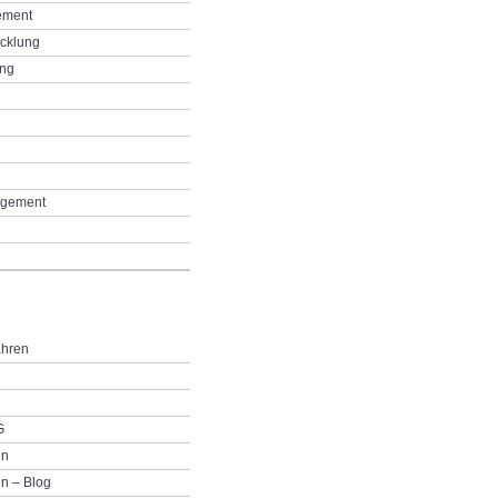
ement
icklung
ing
g
gement
ahren
G
in
n – Blog