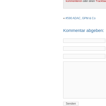
kommentieren
oder einen
Trackba
«
#590 ADAC, GPM & Co
Kommentar abgeben: