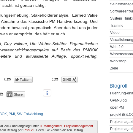
Selbstmanag
sucht, ist genau richtig.
Softwareentw
erungserhebung, Stakeholderanalyse, Earned Value
System Think
und Abnahme das klassische PM-Handwerkszeug. Und
Training
ondern bewusst pragmatisch. Aber das hat uns ja der
Video
was er verspricht, das hält er auch.
Visualisierun
ski, Guy Vollmer, Ute Weber-Schäfer: Prgamatisches
Web 2.0
ftwareentwicklungsprojekte auf Basis des PMBOK
Wissensmana
itete und aktualisierte Auflage, dpunkt.verlag,
Workshop
Ziele
Blogroll
Fuehrung-erf
GPM-Blog
openPM
BOK
,
PMI
,
SW-Entwicklung
projekt (B)LO
Projektmagaz
uar 2014 und abgelegt unter
IT-Management
,
Projektmanagement
.
Projektmagazi
esem Beitrag per
RSS 2.0
Feed. Sie können diesen Beitrag