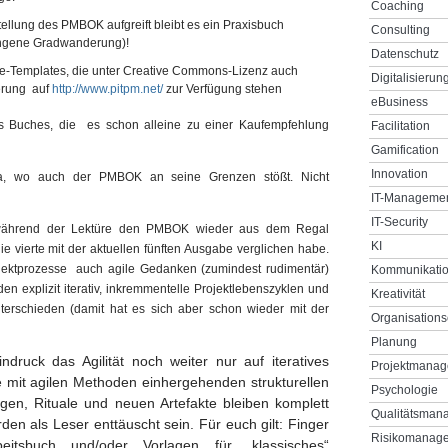
Coaching
ellung des PMBOK aufgreift bleibt es ein Praxisbuch
Consulting
ungene Gradwanderung)!
Datenschutz
ice-Templates, die unter Creative Commons-Lizenz auch
Digitalisierun
erung auf
http://www.pitpm.net/
zur Verfügung stehen
eBusiness
es Buches, die es schon alleine zu einer Kaufempfehlung
Facilitation
Gamification
Innovation
a, wo auch der PMBOK an seine Grenzen stößt. Nicht
IT-Manageme
IT-Security
 während der Lektüre den PMBOK wieder aus dem Regal
KI
 vierte mit der aktuellen fünften Ausgabe verglichen habe.
ektprozesse auch agile Gedanken (zumindest rudimentär)
Kommunikati
n explizit iterativ, inkremmentelle Projektlebenszyklen und
Kreativität
nterschieden (damit hat es sich aber schon wieder mit der
Organisations
Planung
ruck das Agilität noch weiter nur auf iteratives
Projektmana
e mit agilen Methoden einhergehenden strukturellen
Psychologie
en, Rituale und neuen Artefakte bleiben komplett
Qualitätsman
rden als Leser enttäuscht sein. Für euch gilt: Finger
Risikomanag
tsbuch und/oder Vorlagen für „klassisches“