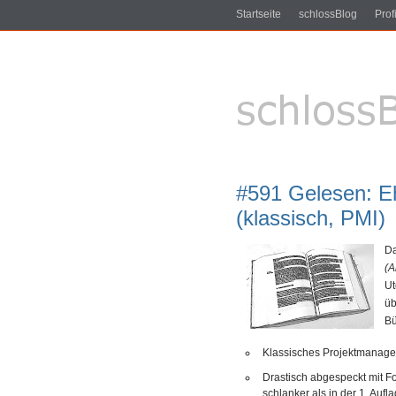
Startseite
schlossBlog
Profi
#591 Gelesen: E
(klassisch, PMI)
D
(
U
üb
Bü
Klassisches Projektmanag
Drastisch abgespeckt mit F
schlanker als in der 1. Aufla