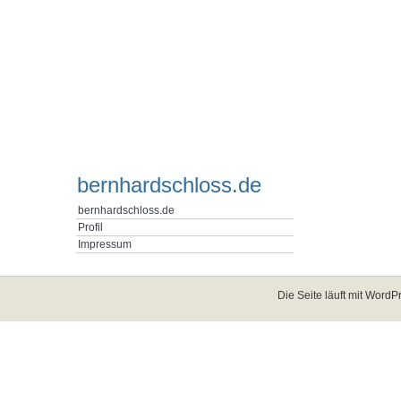
bernhardschloss.de
bernhardschloss.de
Profil
Impressum
Die Seite läuft mit
WordPr