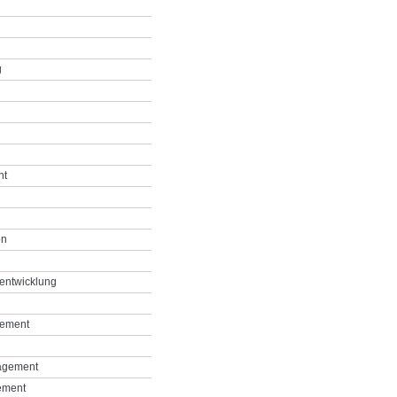
g
nt
on
entwicklung
gement
agement
ement