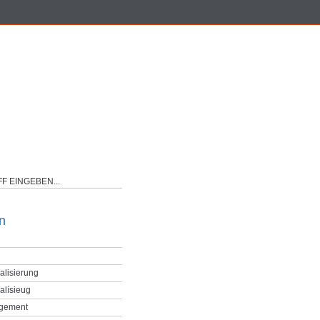
n
alisierung
alísieug
gement