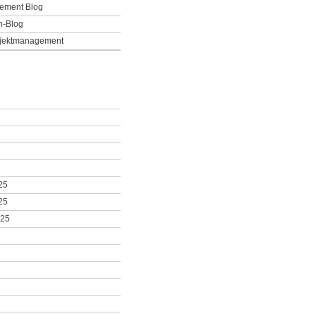
ement Blog
h-Blog
ojektmanagement
25
25
025