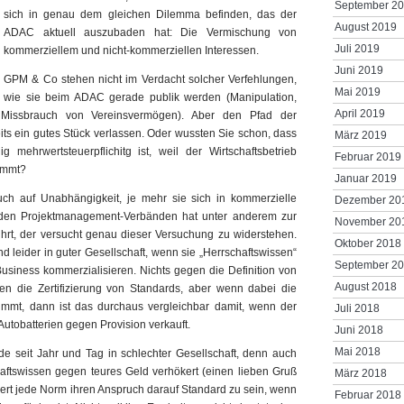
September 2
sich in genau dem gleichen Dilemma befinden, das der
August 2019
ADAC aktuell auszubaden hat: Die Vermischung von
Juli 2019
kommerziellem und nicht-kommerziellen Interessen.
Juni 2019
GPM & Co stehen nicht im Verdacht solcher Verfehlungen,
Mai 2019
wie sie beim ADAC gerade publik werden (Manipulation,
April 2019
 Missbrauch von Vereinsvermögen). Aber den Pfad der
its ein gutes Stück verlassen. Oder wussten Sie schon, dass
März 2019
ig mehrwertsteuerpflichitg ist, weil der Wirtschaftsbetrieb
Februar 2019
nimmt?
Januar 2019
uch auf Unabhängigkeit, je mehr sie sich in kommerzielle
Dezember 20
n den Projektmanagement-Verbänden hat unter anderem zur
November 20
ührt, der versucht genau dieser Versuchung zu widerstehen.
Oktober 2018
 leider in guter Gesellschaft, wenn sie „Herrschaftswissen“
September 2
-Business kommerzialisieren. Nichts gegen die Definition von
August 2018
n die Zertifizierung von Standards, aber wenn dabei die
mmt, dann ist das durchaus vergleichbar damit, wenn der
Juli 2018
utobatterien gegen Provision verkauft.
Juni 2018
Mai 2018
de seit Jahr und Tag in schlechter Gesellschaft, denn auch
ftswissen gegen teures Geld verhökert (einen lieben Gruß
März 2018
iert jede Norm ihren Anspruch darauf Standard zu sein, wenn
Februar 2018