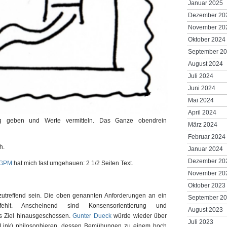
Januar 2025
Dezember 20
November 20
Oktober 2024
September 2
August 2024
Juli 2024
Juni 2024
Mai 2024
April 2024
rung geben und Werte vermitteln. Das Ganze obendrein
März 2024
Februar 2024
h.
Januar 2024
Dezember 20
GPM
hat mich fast umgehauen: 2 1/2 Seiten Text.
November 20
Oktober 2023
zutreffend sein. Die oben genannten Anforderungen an ein
September 2
ehlt. Anscheinend sind Konsensorientierung und
August 2023
s Ziel hinausgeschossen.
Gunter Dueck
würde wieder über
Juli 2023
 Link) philosophieren, dessen Bemühungen zu einem hoch