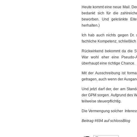
Heute kommt eine neue Mail. Der 
bedankt sich für die zahlreic
beworben. Und gekränkte Eite
herhalten.)
Ich hab auch nichts gegen Dr. 
fachliche Kompetenz, schließlich 
Rückwirkend bekommt da die St
War wohl eher eine Pseudo-A
überhaupt eine richtige Chance.
Mit der Ausschreibung ist for
getragen, auch wenn der Ausgang
Und jetzt darf der, der am Stan
der GPM sorgen. Aufgrund des Wi
teilweise steuerpflichtig.
Die Vermengung solcher Interess
Beitrag #694 auf schlossBlog