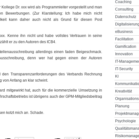
Coaching
Kollege Dr. xxx wird als Programmleiter vorgestellt und man
Consulting
hen Bewerbungen. (Zur Klarstellung: Ich habe mich nicht
Datenschutz
lkeit kann daher auch nicht als Grund für diesen Post
Digitalisierun
eBusiness
xxx. Kenne ihn nicht und habe vollstes Vertrauen in seine
Facilitation
zählt er zu den Autoren des ICB4.
Gamification
ellenausschreibung allerdings einen faden Beigeschmack.
Innovation
usschreibung, denn wer hat gegen einen der Autoren
IT-Manageme
IT-Security
mal den Transparenzanforderungen des Verbands Rechnung
KI
 von Anfang an klar scheint.
Kommunikati
dard mitgewirkt hat, auch für die kommerzielle Umsetzung in
Kreativität
rschaftsbetriebs ist übrigens auch der GPM-Mitgliedsbeitrag
Organisations
Planung
en kotzt mich an. Schade.
Projektmana
Psychologie
Qualitätsman
Risikomanag