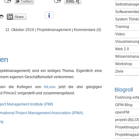
Selbstmanag
Softwareentw
System Think
Training
11. Oktober 2016 |
Projektmanagement
|
Kommentare (0)
Video
Visualisierun
Web 2.0
Wissensmana
gen
Workshop
Projektmanagement) sind ein leidiges Thema. Eigentlich eine
Ziele
zu einem eigenen Geschäftsmodell verkommen.
aben die Kollegen von
InLoox
jetzt die drei gängigen
Blogroll
nd Prince2 vorgestellt und zusammengefasst:
Fuehrung-erf
oject Management Institute (PMI)
GPM-Blog
openPM
ternational Project Management Association (IPMA)
projekt (B)LO
ng
Projektmagaz
Projektmagazi