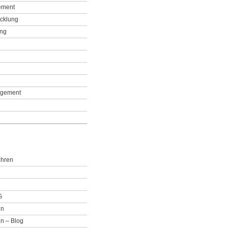
ement
icklung
ing
g
gement
ahren
G
in
n – Blog