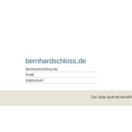
bernhardschloss.de
bernhardschloss.de
Profil
Impressum
Die Seite läuft mit
WordPr