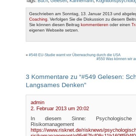
Tags:
Buch
,
Gelesen
,
Kahnemann
,
Kognitionspsycholo
Geschrieben am Sonntag, 13. Januar 2013 und abgele
Coaching
. Verfolgen Sie die Diskussion zu diesem Beit
Sie können diesen Beitrag
kommentieren
oder einen
Tr
eigenen Webseite setzen.
«
#548 EU-Studie warnt vor Überwachung durch die USA
#550 Was können wir a
3 Kommentare zu “#549 Gelesen: Sch
Langsames Denken”
admin
2. Februar 2013 um 20:02
In diesem Sinne: Psychologisch
Risikomanagem
https://www.risknet.de/risknews/psychologisc
risikomanagement/e95d67fcf08c11b160ff594f