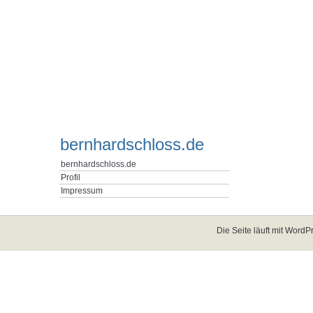
bernhardschloss.de
bernhardschloss.de
Profil
Impressum
Die Seite läuft mit
WordPr