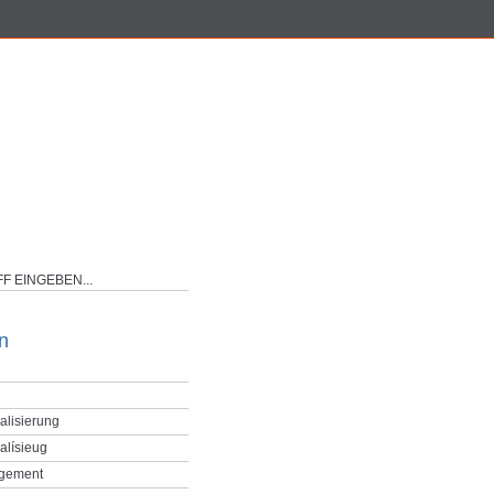
n
alisierung
alísieug
gement