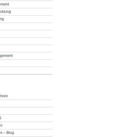
ement
icklung
ing
g
gement
ahren
G
in
n – Blog