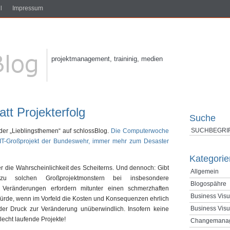
l
Impressum
projektmanagement, traininig, medien
tt Projekterfolg
Suche
s der „Lieblingsthemen“ auf schlossBlog.
Die Computerwoche
 IT-Großprojekt der Bundeswehr, immer mehr zum Desaster
Kategorie
er die Wahrscheinlichkeit des Scheiterns. Und dennoch: Gibt
Allgemein
 zu solchen Großprojektmonstern bei insbesondere
Blogospähre
e Veränderungen erfordern mitunter einen schmerzhaften
Business Visu
 würde, wenn im Vorfeld die Kosten und Konsequenzen ehrlich
Business Visu
 der Druck zur Veränderung unüberwindlich. Insofern keine
echt laufende Projekte!
Changemana