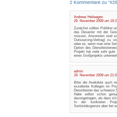
2 Kommentare zu “#298
Andreas Heilwagen
29. November 2009 um 19:2
Zunächst sollten Politiker 
das Desaster mit der Gesu
müssen. Ansonsten sind so
Outsourcing-Vertrag) zu ve
wäre es, wenn man eine Seri
Option des Dienstleisterwe
Projekt hat viele sehr gute
eines Großprojekts unterwor
admin
29. November 2009 um 21:0
Bitte die Anekdote auch ni
exzellente Kollegen im Pro
Dienstleister das schwarze 
Habe selbst schon genug
davongetragen, als dass ich
In der konkreten Proje
Seriösitätsgrenze aber bei w