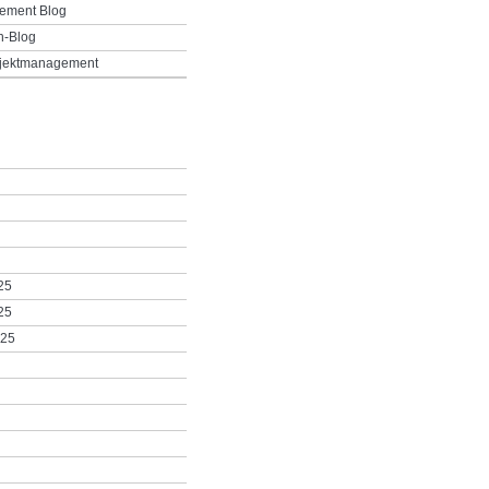
ement Blog
h-Blog
ojektmanagement
25
25
025