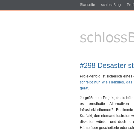
Startseite
schlossBlog
Profi
#298 Desaster sta
Projekterfolg ist sicherlich eine
schreibt nun wie Herkules, das
gerät
.
Je größer ein Projekt, desto höh
es ernsthafte Alternativen
Infrasturkturthemen? Bestimmt
Kraftakt, den niemand lostreten
diskutiert würden und doch ist
Häme über gescheiterte oder schl