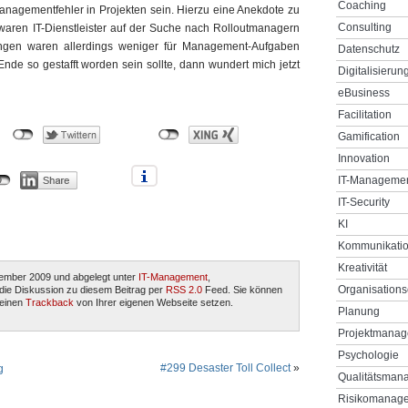
Coaching
 Managementfehler in Projekten sein. Hierzu eine Anekdote zu
Consulting
waren IT-Dienstleister auf der Suche nach Rolloutmanagern
lungen waren allerdings weniger für Management-Aufgaben
Datenschutz
nde so gestafft worden sein sollte, dann wundert mich jetzt
Digitalisierun
eBusiness
Facilitation
Gamification
Innovation
IT-Manageme
IT-Security
KI
Kommunikati
Kreativität
ember 2009 und abgelegt unter
IT-Management
,
Organisations
e die Diskussion zu diesem Beitrag per
RSS 2.0
Feed. Sie können
einen
Trackback
von Ihrer eigenen Webseite setzen.
Planung
Projektmana
Psychologie
#299 Desaster Toll Collect
»
g
Qualitätsman
Risikomanag