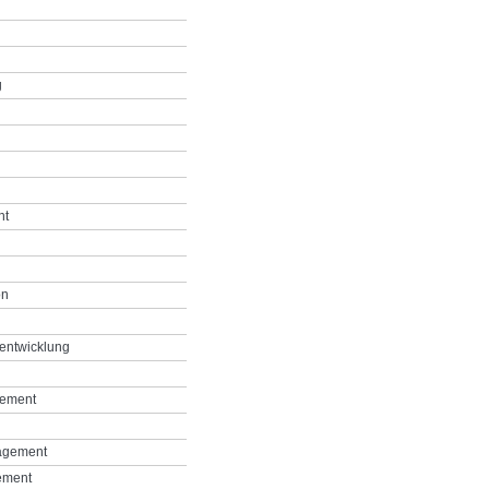
g
nt
on
entwicklung
gement
agement
ement