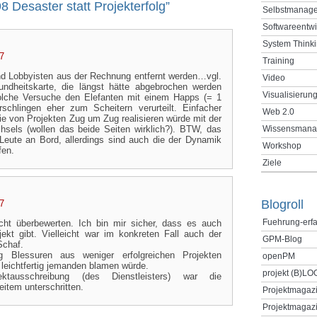
 Desaster statt Projekterfolg”
Selbstmanag
Softwareentw
System Think
7
Training
und Lobbyisten aus der Rechnung entfernt werden…vgl.
Video
ndheitskarte, die längst hätte abgebrochen werden
Visualisierun
lche Versuche den Elefanten mit einem Happs (= 1
rschlingen eher zum Scheitern verurteilt. Einfacher
Web 2.0
e von Projekten Zug um Zug realisieren würde mit der
chsels (wollen das beide Seiten wirklich?). BTW, das
Wissensmana
 Leute an Bord, allerdings sind auch die der Dynamik
Workshop
fen.
Ziele
Blogroll
7
Fuehrung-erf
cht überbewerten. Ich bin mir sicher, dass es auch
jekt gibt. Vielleicht war im konkreten Fall auch der
GPM-Blog
Schaf.
 Blessuren aus weniger erfolgreichen Projekten
openPM
 leichtfertig jemanden blamen würde.
projekt (B)LO
ktausschreibung (des Dienstleisters) war die
eitem unterschritten.
Projektmagaz
Projektmagazi