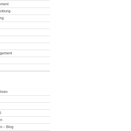
ement
icklung
ing
g
gement
ahren
G
in
n – Blog