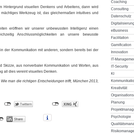
Coaching
em Hintergrund visuellen Denkens und Arbeitens, dann wird
Consulting
 mächtiges Werkzeug ist, das gleichermaßen intuitives und
Datenschutz
Digitalisierun
iten eröffnen wir unserer unbewussten Intelligenz einen
eBusiness
ichzeitig Anschlussmöglichkeiten an unsere bewusste
Facilitation
Gamification
r in der Kommunikation mit anderen, sondern bereits bei der
Innovation
IT-Manageme
nd Skizze, aus nonverbaler Kommunikation und Worten, aus
IT-Security
g all dies vereint visuelles Denken.
KI
Kommunikati
: Wie man die richtigen Entscheidungen trifft, München 2013,
Kreativität
Organisations
Planung
Projektmana
Psychologie
Qualitätsman
Risikomanag