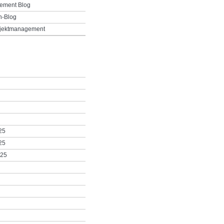
ement Blog
h-Blog
ojektmanagement
25
25
025