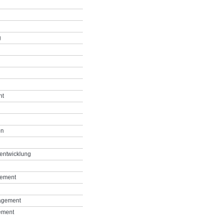
g
nt
on
entwicklung
gement
agement
ement