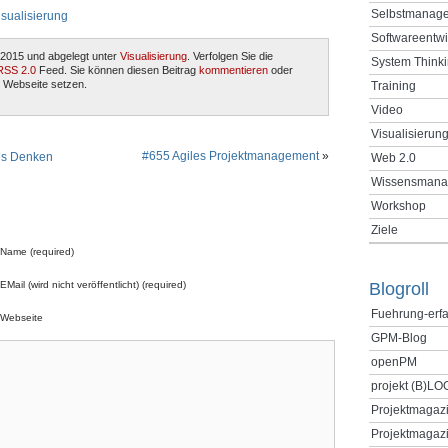
Selbstmanag
isualisierung
Softwareentw
 2015 und abgelegt unter
Visualisierung
. Verfolgen Sie die
System Think
RSS 2.0
Feed. Sie können diesen Beitrag
kommentieren
oder
 Webseite setzen.
Training
Video
Visualisierun
#655 Agiles Projektmanagement
»
les Denken
Web 2.0
Wissensmana
Workshop
Ziele
Name (required)
EMail (wird nicht veröffentlicht) (required)
Blogroll
Fuehrung-erf
Webseite
GPM-Blog
openPM
projekt (B)LO
Projektmagaz
Projektmagazi