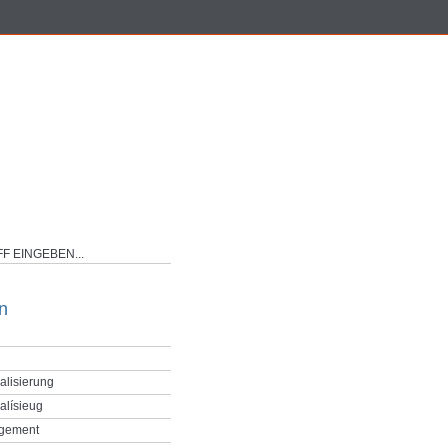
n
alisierung
alísieug
gement