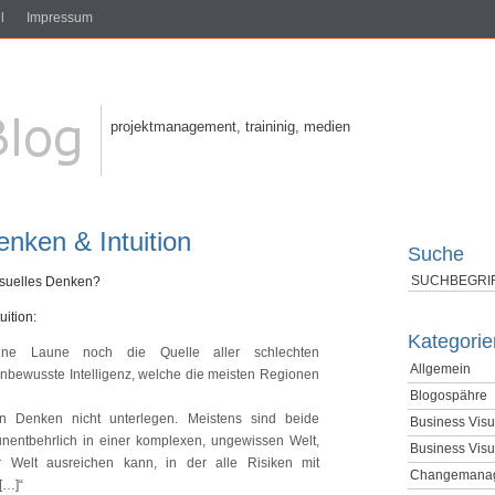
l
Impressum
projektmanagement, traininig, medien
enken & Intuition
Suche
 visuelles Denken?
uition:
Kategorie
 eine Laune noch die Quelle aller schlechten
Allgemein
unbewusste Intelligenz, welche die meisten Regionen
Blogospähre
hen Denken nicht unterlegen. Meistens sind beide
Business Visu
st unentbehrlich in einer komplexen, ungewissen Welt,
Business Visu
 Welt ausreichen kann, in der alle Risiken mit
Changemana
[…]“