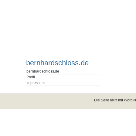
bernhardschloss.de
bernhardschloss.de
Profil
Impressum
Die Seite läuft mit
WordPr