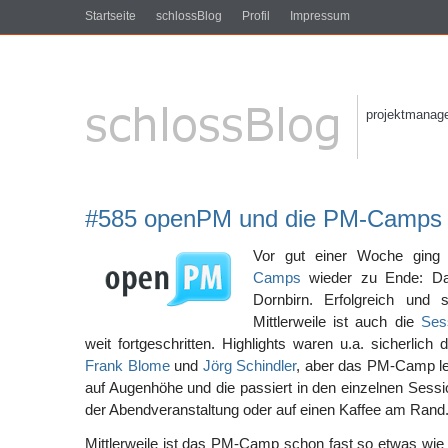
Startseite
schlossBlog
Profil
Impressum
projektmanagem
#585 openPM und die PM-Camps
Vor gut einer Woche ging 
Camps
wieder zu Ende: D
Dornbirn. Erfolgreich und
Mittlerweile ist auch die
Ses
weit fortgeschritten. Highlights waren u.a. sicherlich
Frank Blome
und
Jörg Schindler
, aber das PM-Camp l
auf Augenhöhe und die passiert in den einzelnen Sessi
der Abendveranstaltung oder auf einen Kaffee am Rand
Mittlerweile ist das PM-Camp schon fast so etwas wie 