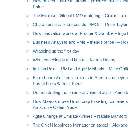
New project culture at Airbus – progress but is it l
Baker
The Microsoft Global PMO maturing – Ciaran Lace
Characteristics of successful PMOs – Peter Taylo
How innovation works at Procter & Gamble – Ingo
Business Analysts and PMs – friends of foe? – Hol
Wrapping up the first day
What coaching is and is not. – Kieran Hearty
Ignition Point – PMI and Agile Methods – Mike Griffi
From bombshell requirements to Scrum and beyond
Pastukhova/Bartosz Kiera
Demonstrating the business value of agile – Annet
How Maersk moved from crap to selling containers
Amazon – Özlem Yüce
Agile Change at Emirate Airlines – Natalie Bamfor
The Chief Happiness Manager on stage! – Alexande