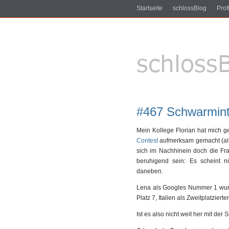
Startseite
schlossBlog
Profi
#467 Schwarmint
Mein Kollege Florian hat mich g
Contest
aufmerksam gemacht (also
sich im Nachhinein doch die Fr
beruhigend sein: Es scheint n
daneben.
Lena als Googles Nummer 1 wurd
Platz 7, Italien als Zweitplatziert
Ist es also nicht weit her mit der