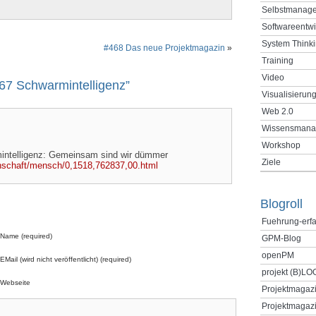
Selbstmanag
Softwareentw
System Think
#468 Das neue Projektmagazin
»
Training
Video
67 Schwarmintelligenz”
Visualisierun
Web 2.0
Wissensmana
Workshop
mintelligenz: Gemeinsam sind wir dümmer
Ziele
enschaft/mensch/0,1518,762837,00.html
Blogroll
Fuehrung-erf
Name (required)
GPM-Blog
openPM
EMail (wird nicht veröffentlicht) (required)
projekt (B)LO
Webseite
Projektmagaz
Projektmagazi