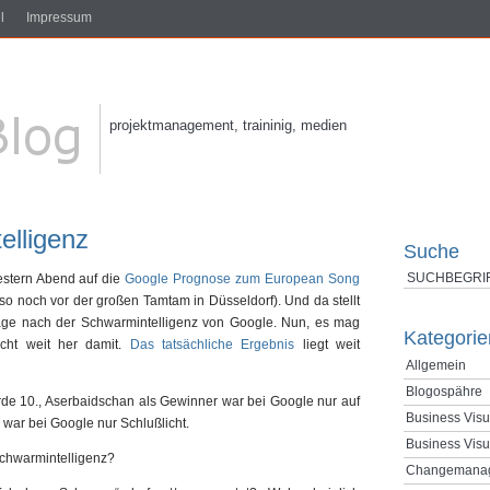
l
Impressum
projektmanagement, traininig, medien
elligenz
Suche
estern Abend auf die
Google Prognose zum European Song
 noch vor der großen Tamtam in Düsseldorf). Und da stellt
age nach der Schwarmintelligenz von Google. Nun, es mag
Kategorie
icht weit her damit.
Das tatsächliche Ergebnis
liegt weit
Allgemein
Blogospähre
e 10., Aserbaidschan als Gewinner war bei Google nur auf
Business Visu
er war bei Google nur Schlußlicht.
Business Visu
 Schwarmintelligenz?
Changemana