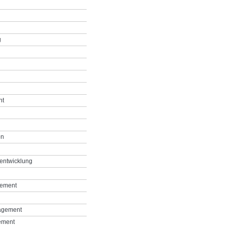
g
nt
on
entwicklung
gement
agement
ement