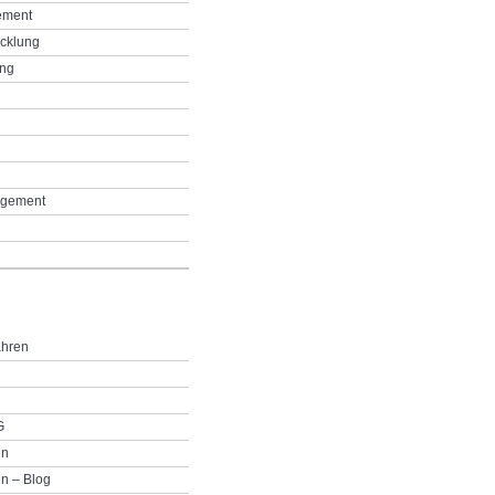
ement
icklung
ing
g
gement
ahren
G
in
n – Blog