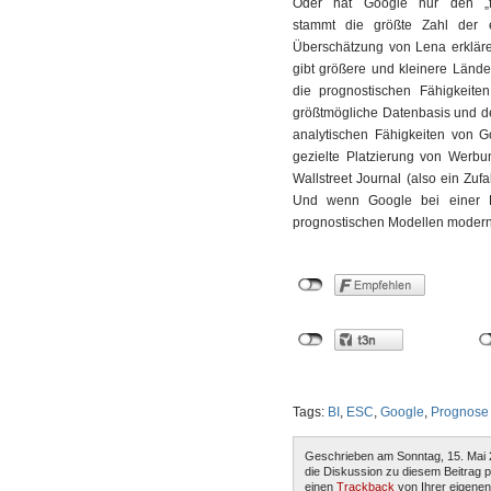
Oder hat Google nur den „fa
stammt die größte Zahl der 
Überschätzung von Lena erklären
gibt größere und kleinere Lände
die prognostischen Fähigkeiten
größtmögliche Datenbasis und d
analytischen Fähigkeiten von G
gezielte Platzierung von Werb
Wallstreet Journal (also ein Zufa
Und wenn Google bei einer P
prognostischen Modellen modern
Tags:
BI
,
ESC
,
Google
,
Prognose
Geschrieben am Sonntag, 15. Mai 
die Diskussion zu diesem Beitrag 
einen
Trackback
von Ihrer eigenen