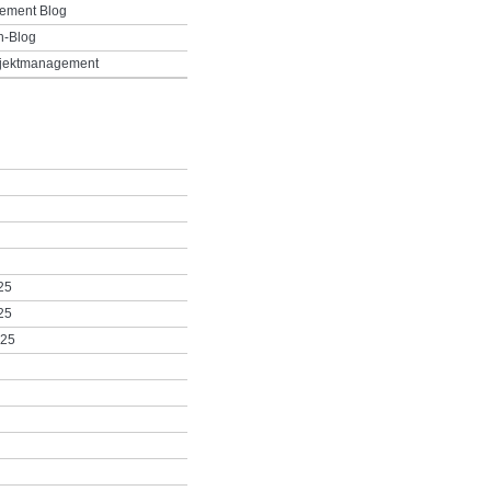
ement Blog
h-Blog
ojektmanagement
25
25
025