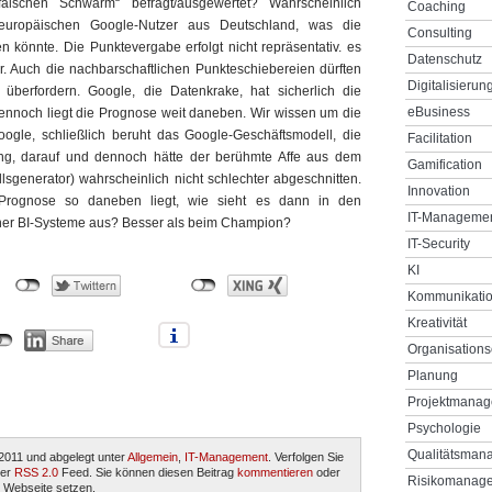
lschen Schwarm“ befragt/ausgewertet? Wahrscheinlich
Coaching
europäischen Google-Nutzer aus Deutschland, was die
Consulting
 könnte. Die Punktevergabe erfolgt nicht repräsentativ. es
Datenschutz
r. Auch die nachbarschaftlichen Punkteschiebereien dürften
Digitalisierun
 überfordern. Google, die Datenkrake, hat sicherlich die
eBusiness
ennoch liegt die Prognose weit daneben. Wir wissen um die
oogle, schließlich beruht das Google-Geschäftsmodell, die
Facilitation
ung, darauf und dennoch hätte der berühmte Affe aus dem
Gamification
llsgenerator) wahrscheinlich nicht schlechter abgeschnitten.
Innovation
rognose so daneben liegt, wie sieht es dann in den
IT-Manageme
er BI-Systeme aus? Besser als beim Champion?
IT-Security
KI
Kommunikati
Kreativität
Organisations
Planung
Projektmana
Psychologie
Qualitätsman
2011 und abgelegt unter
Allgemein
,
IT-Management
. Verfolgen Sie
per
RSS 2.0
Feed. Sie können diesen Beitrag
kommentieren
oder
Risikomanag
 Webseite setzen.