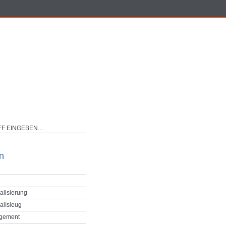
n
alisierung
alísieug
gement