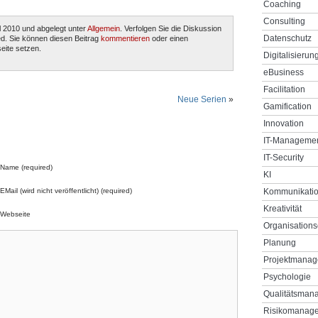
Coaching
Consulting
l 2010 und abgelegt unter
Allgemein
. Verfolgen Sie die Diskussion
Datenschutz
d. Sie können diesen Beitrag
kommentieren
oder einen
eite setzen.
Digitalisierun
eBusiness
Facilitation
Neue Serien
»
Gamification
Innovation
IT-Manageme
IT-Security
Name (required)
KI
EMail (wird nicht veröffentlicht) (required)
Kommunikati
Kreativität
Webseite
Organisations
Planung
Projektmana
Psychologie
Qualitätsman
Risikomanag