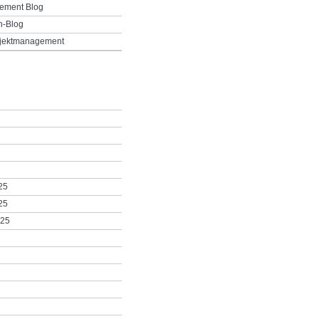
ement Blog
h-Blog
ojektmanagement
25
25
025