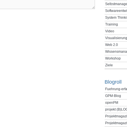
Selbstmanag
Softwareentw
System Think
Training
Video
Visualisierun
Web 2.0
Wissensmana
Workshop
Ziele
Blogroll
Fuehrung-erf
GPM-Blog
openPM
projekt (B)LO
Projektmagaz
Projektmagazi