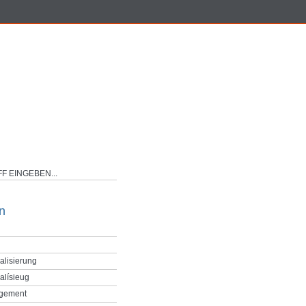
n
alisierung
alísieug
gement