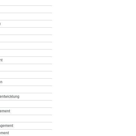
g
nt
on
entwicklung
gement
agement
ement