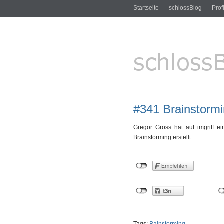
Startseite
schlossBlog
Profi
#341 Brainstorm
Gregor Gross hat auf imgriff e
Brainstorming erstellt.