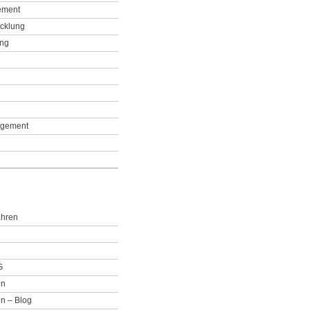
ement
icklung
ing
g
gement
ahren
G
in
n – Blog