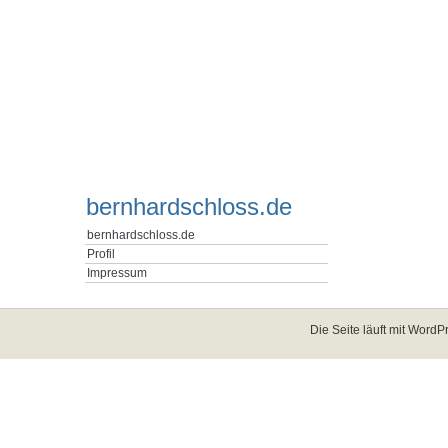
bernhardschloss.de
bernhardschloss.de
Profil
Impressum
Die Seite läuft mit
WordPr