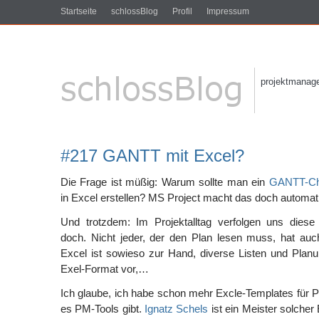
Startseite
schlossBlog
Profil
Impressum
projektmanagem
#217 GANTT mit Excel?
Die Frage ist müßig: Warum sollte man ein
GANTT-Ch
in Excel erstellen? MS Project macht das doch automat
Und trotzdem: Im Projektalltag verfolgen uns dies
doch. Nicht jeder, der den Plan lesen muss, hat auch
Excel ist sowieso zur Hand, diverse Listen und Planu
Exel-Format vor,…
Ich glaube, ich habe schon mehr Excle-Templates für 
es PM-Tools gibt.
Ignatz Schels
ist ein Meister solcher