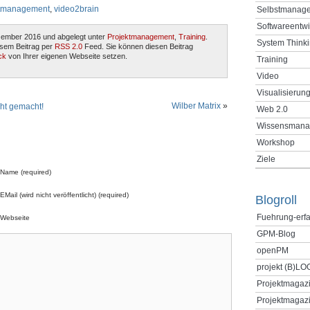
etmanagement
,
video2brain
Selbstmanag
Softwareentw
zember 2016 und abgelegt unter
Projektmanagement
,
Training
.
System Think
esem Beitrag per
RSS 2.0
Feed. Sie können diesen Beitrag
ck
von Ihrer eigenen Webseite setzen.
Training
Video
Visualisierun
Wilber Matrix
»
cht gemacht!
Web 2.0
Wissensmana
Workshop
Ziele
Name (required)
EMail (wird nicht veröffentlicht) (required)
Blogroll
Fuehrung-erf
Webseite
GPM-Blog
openPM
projekt (B)LO
Projektmagaz
Projektmagazi