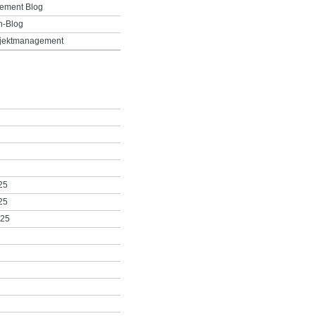
ement Blog
h-Blog
ojektmanagement
25
25
025