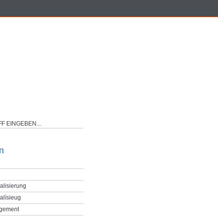
n
alisierung
alísieug
gement