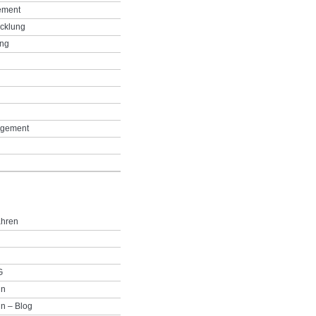
ement
icklung
ing
g
gement
ahren
G
in
n – Blog