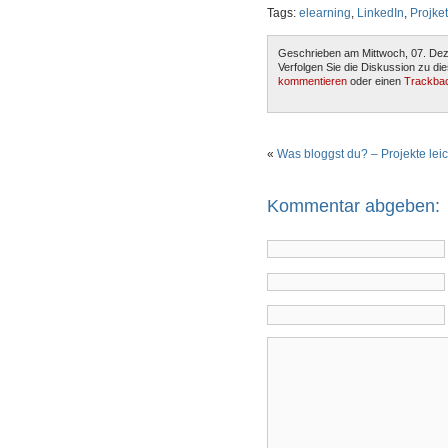
Tags:
elearning
,
LinkedIn
,
Projk
Geschrieben am Mittwoch, 07. De
Verfolgen Sie die Diskussion zu di
kommentieren
oder einen
Trackba
«
Was bloggst du? – Projekte lei
Kommentar abgeben: