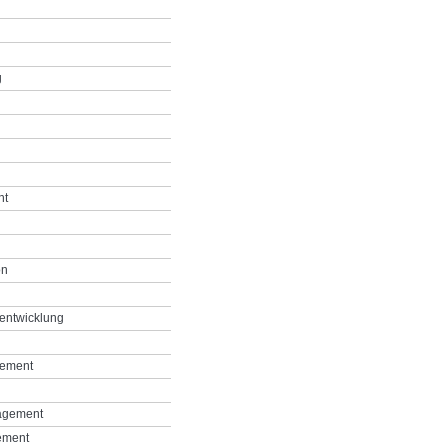
g
nt
on
entwicklung
gement
agement
ement