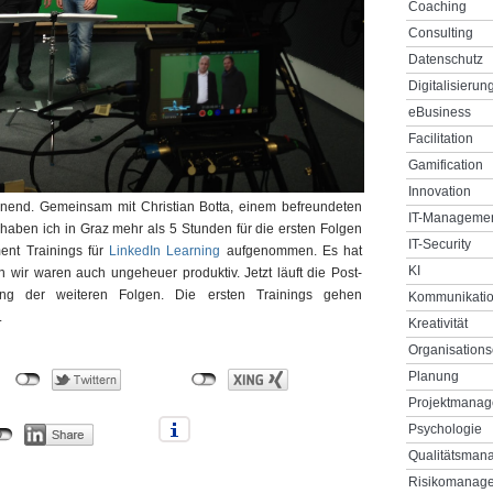
Coaching
Consulting
Datenschutz
Digitalisierun
eBusiness
Facilitation
Gamification
Innovation
nend. Gemeinsam mit Christian Botta, einem befreundeten
IT-Manageme
 haben ich in Graz mehr als 5 Stunden für die ersten Folgen
IT-Security
ent Trainings für
LinkedIn Learning
aufgenommen. Es hat
KI
 wir waren auch ungeheuer produktiv. Jetzt läuft die Post-
ung der weiteren Folgen. Die ersten Trainings gehen
Kommunikati
.
Kreativität
Organisations
Planung
Projektmana
Psychologie
Qualitätsman
Risikomanag