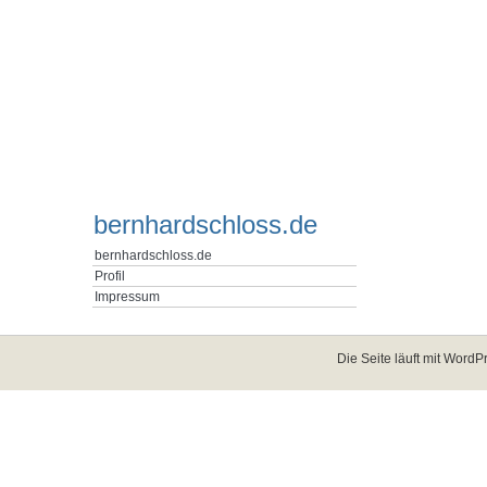
bernhardschloss.de
bernhardschloss.de
Profil
Impressum
Die Seite läuft mit
WordPr