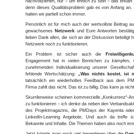
nachvollziehen, nur – um ehrlich zu sein – das erklärt
denn dieses Qualitätsproblem gab es von Anfang an
hatten wir partiell schon immer.
Persönlich ist für mich auch der wertvollste Beitrag
gewachsenes
Netzwerk
und Eure Antworten bestätig
lieben Dank allen, die sich an der Diskussion beteiligt 
Netzwerk noch zu funktionieren.
Ein Problem ist sicher auch die
Freiwilligenku
Engagement hat in vielen Bereichen zu kämpfen, 
zunehmenden Individualisierung unserer Gesellscha
fehlende Wertschätzung:
„Was nichts kostet, ist n
tatsächlich ein wiederholtes Feedback aus dem 
Firma zahlt das nicht. Das ist zu billig. Das kann ja nich
Skurrilerweise scheinen kommerzielle „Konkurrenz“-A
zu funktionieren – ich denke da neben den Verbandsakt
des Projektmagazins, die PMDays der Kayenta ode
LinkedIn-Learning Angebote. Und auch da treffe i
Bekannte und Inhalte. Die Themen haben also noch im
Jetzt könnte man noch viel lamentieren über die
Gen