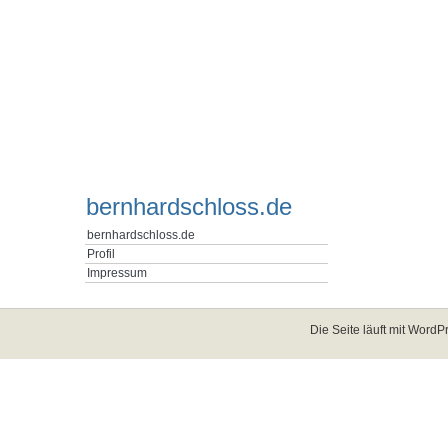
bernhardschloss.de
bernhardschloss.de
Profil
Impressum
Die Seite läuft mit
WordPr