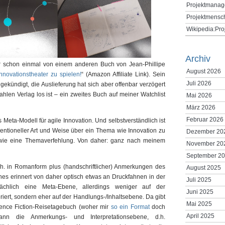
Projektmanag
Projektmensc
Wikipedia:Pr
Archiv
r schon einmal von einem anderen Buch von Jean-Phillipe
August 2026
Innovationstheater zu spielen!
“ (Amazon Affiliate Link). Sein
Juli 2026
ekündigt, die Auslieferung hat sich aber offenbar verzögert
len Verlag los ist – ein zweites Buch auf meiner Watchlist
Mai 2026
März 2026
Februar 2026
Meta-Modell für agile Innovation. Und selbstverständlich ist
ventioneller Art und Weise über ein Thema wie Innovation zu
Dezember 20
dwie eine Themaverfehlung. Von daher: ganz nach meinem
November 20
September 2
h. in Romanform plus (handschriftlicher) Anmerkungen des
August 2025
es erinnert von daher optisch etwas an Druckfahnen in der
Juli 2025
ächlich eine Meta-Ebene, allerdings weniger auf der
Juni 2025
riert, sondern eher auf der Handlungs-/Inhaltsebene. Da gibt
Mai 2025
ience Fiction-Reisetagebuch (woher mir
so ein Format
doch
April 2025
n die Anmerkungs- und Interpretationsebene, d.h.