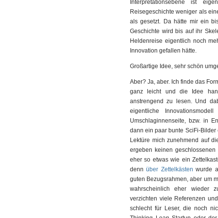
Interpretationsebene ist eige
Reisegeschichte weniger als ein
als gesetzt. Da hätte mir ein b
Geschichte wird bis auf ihr Skel
Heldenreise eigentlich noch me
Innovation gefallen hätte.
Großartige Idee, sehr schön umg
Aber? Ja, aber. Ich finde das Form
ganz leicht und die Idee hand
anstrengend zu lesen. Und dab
eigentliche Innovationsmodel
Umschlaginnenseite, bzw. in En
dann ein paar bunte SciFi-Bilder 
Lektüre mich zunehmend auf di
ergeben keinen geschlossenen Te
eher so etwas wie ein Zettelkaste
denn
über Zettelkästen
wurde au
guten Bezugsrahmen, aber um mic
wahrscheinlich eher wieder zu
verzichten viele Referenzen und B
schlecht für Leser, die noch ni
Thinking Lean Startup oder der