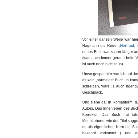
Vor einer ganzen Weile war hie
Hagmann die Rede: „
Hört auf, 
neues Buch war schon länger ang
(was auch immer gerade beim Vah
ist auch noch nicht raus).
Umso gespannter war ich auf das 
es kein „normales“ Buch. In kon
schreiben, wäre ja auch irgen
Geschmack.
Und siehe da: In Romanform, d.
Autors. Das Innenleben des Buch
Korrektur. Das Buch hat tats
Modellebene, wie der Titel sugge
es als eigentlichen Kern ein Sc
bekannt vorkommt…) und dan