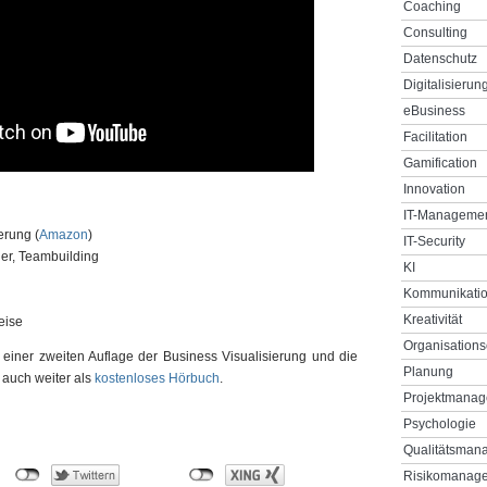
Coaching
Consulting
Datenschutz
Digitalisierun
eBusiness
Facilitation
Gamification
Innovation
IT-Manageme
erung (
Amazon
)
IT-Security
er, Teambuilding
KI
Kommunikati
Kreativität
eise
Organisations
n einer zweiten Auflage der Business Visualisierung und die
Planung
 auch weiter als
kostenloses Hörbuch
.
Projektmana
Psychologie
Qualitätsman
Risikomanag