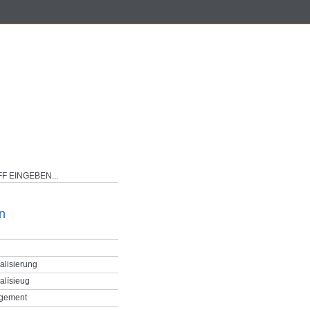
n
alisierung
alísieug
gement