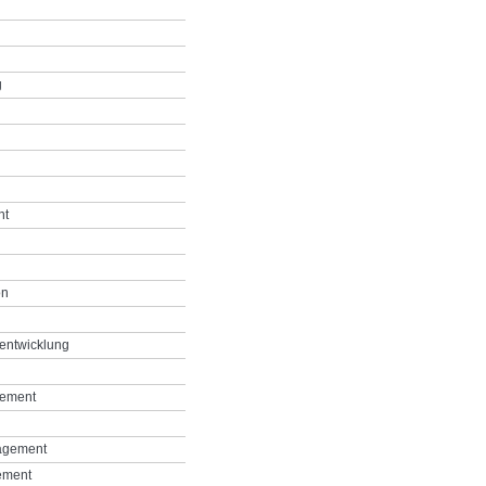
g
nt
on
entwicklung
gement
agement
ement