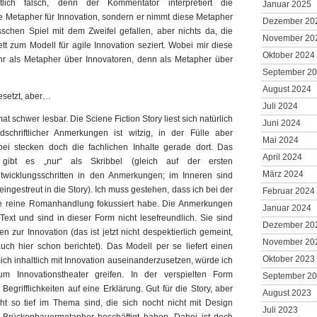
ntlich falsch, denn der Kommentator interpretiert die
Januar 2025
e Metapher für Innovation, sondern er nimmt diese Metapher
Dezember 20
isschen Spiel mit dem Zweifel gefallen, aber nichts da, die
November 20
ett zum Modell für agile Innovation seziert. Wobei mir diese
Oktober 2024
hr als Metapher über Innovatoren, denn als Metapher über
September 2
August 2024
esetzt, aber…
Juli 2024
at schwer lesbar. Die Sciene Fiction Story liest sich natürlich
Juni 2024
schriftlicher Anmerkungen ist witzig, in der Fülle aber
Mai 2024
ei stecken doch die fachlichen Inhalte gerade dort. Das
April 2024
l gibt es „nur“ als Skribbel (gleich auf der ersten
März 2024
twicklungsschritten in den Anmerkungen; im Inneren sind
eingestreut in die Story). Ich muss gestehen, dass ich bei der
Februar 2024
e reine Romanhandlung fokussiert habe. Die Anmerkungen
Januar 2024
xt und sind in dieser Form nicht lesefreundlich. Sie sind
Dezember 20
n zur Innovation (das ist jetzt nicht despektierlich gemeint,
November 20
ch hier schon berichtet). Das Modell per se liefert einen
Oktober 2023
h inhaltlich mit Innovation auseinanderzusetzen, würde ich
m Innovationstheater greifen. In der verspielten Form
September 2
egrifflichkeiten auf eine Erklärung. Gut für die Story, aber
August 2023
cht so tief im Thema sind, die sich nocht nicht mit Design
Juli 2023
 Brückenbauermetapher beschäftigt haben. Dabei ist doch