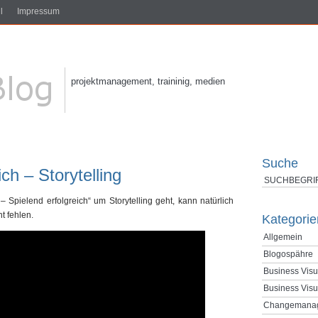
l
Impressum
projektmanagement, traininig, medien
Suche
ich – Storytelling
 Spielend erfolgreich“ um Storytelling geht, kann natürlich
t fehlen.
Kategorie
Allgemein
Blogospähre
Business Visu
Business Visu
Changemana