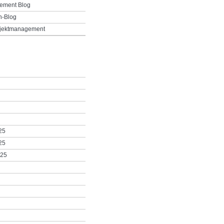
ement Blog
h-Blog
ojektmanagement
25
25
025