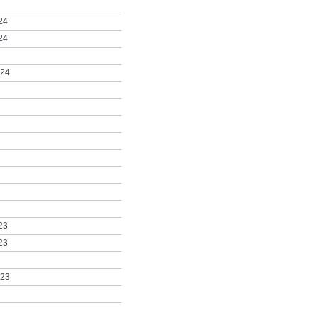
24
24
024
23
23
023