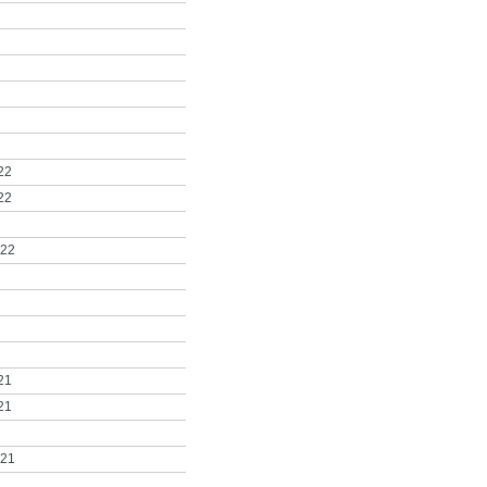
22
22
022
21
21
021