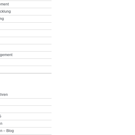
ement
icklung
ing
g
gement
ahren
G
in
n – Blog