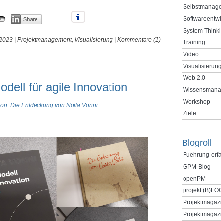
Selbstmanag
Softwareentw
System Think
 2023 |
Projektmanagement
,
Visualisierung
|
Kommentare (1)
Training
Video
Visualisierun
Web 2.0
dell für agile Innovation
Wissensmana
Workshop
tion: Die Entdeckung von Noita Vonni
Ziele
Blogroll
Fuehrung-erf
GPM-Blog
openPM
projekt (B)LO
Projektmagaz
Projektmagazi