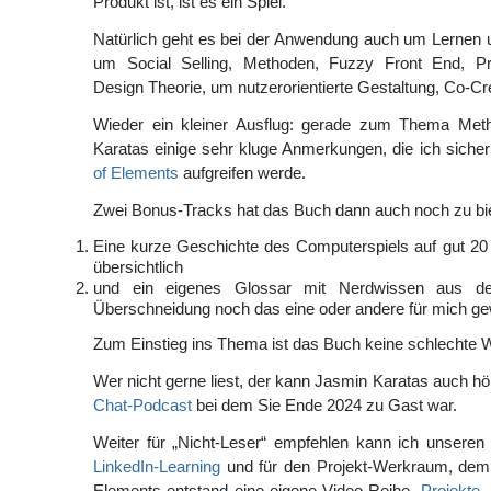
Produkt ist, ist es ein Spiel.“
Natürlich geht es bei der Anwendung auch um Lernen un
um Social Selling, Methoden, Fuzzy Front End, Pr
Design Theorie, um nutzerorientierte Gestaltung, Co-Cr
Wieder ein kleiner Ausflug: gerade zum Thema Met
Karatas einige sehr kluge Anmerkungen, die ich siche
of Elements
aufgreifen werde.
Zwei Bonus-Tracks hat das Buch dann auch noch zu bi
Eine kurze Geschichte des Computerspiels auf gut 20
übersichtlich
und ein eigenes Glossar mit Nerdwissen aus de
Überschneidung noch das eine oder andere für mich g
Zum Einstieg ins Thema ist das Buch keine schlechte W
Wer nicht gerne liest, der kann Jasmin Karatas auch hö
Chat-Podcast
bei dem Sie Ende 2024 zu Gast war.
Weiter für „Nicht-Leser“ empfehlen kann ich unsere
LinkedIn-Learning
und für den Projekt-Werkraum, dem V
Elements entstand eine eigene Video-Reihe
„Projekte 