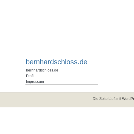
bernhardschloss.de
bernhardschloss.de
Profil
Impressum
Die Seite läuft mit
WordPr