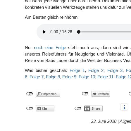
hat Babs jede Menge über das Thema Dokumentation 
konkreten visuellen Werkzeuge stehen uns dafür zur V
Am Besten gleich reinhören:
Nur
noch eine Folge
steht noch aus, dann sind wi
unseres Reiseführers für Neugierige und Visionäre. Ü
Reise von Babs Lauer durch die Welt der Business Visu
Was bisher geschah:
Folge 1
,
Folge 2
,
Folge 3
,
Fo
6
,
Folge 7
,
Folge 8
,
Folge 9
,
Folge 10
,
Folge 11
,
Folge 1
23. Juni 2020 |
Allge