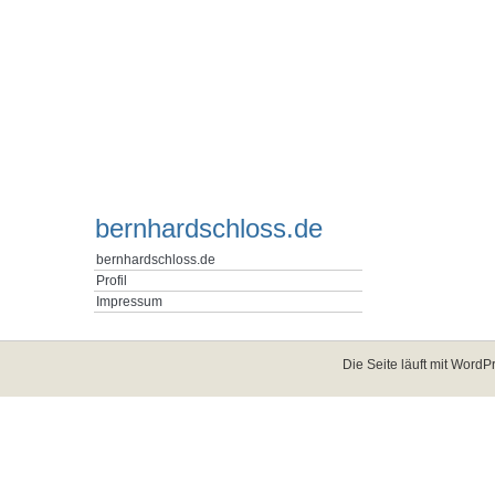
bernhardschloss.de
bernhardschloss.de
Profil
Impressum
Die Seite läuft mit
WordPr