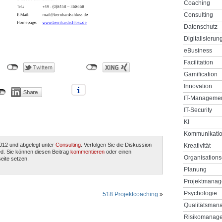
Coaching
Consulting
Datenschutz
Digitalisierun
eBusiness
Facilitation
Gamification
Innovation
IT-Manageme
IT-Security
KI
Kommunikati
012 und abgelegt unter
Consulting
. Verfolgen Sie die Diskussion
Kreativität
d. Sie können diesen Beitrag
kommentieren
oder einen
Organisations
eite setzen.
Planung
Projektmana
Psychologie
518 Projektcoaching
»
Qualitätsman
Risikomanag