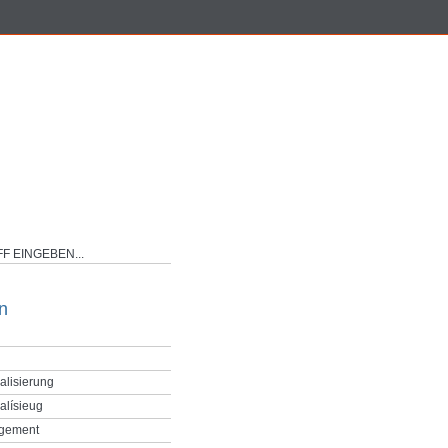
n
alisierung
alísieug
gement