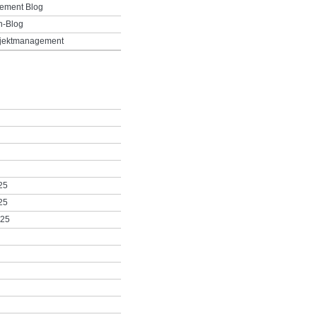
ement Blog
h-Blog
ojektmanagement
25
25
025