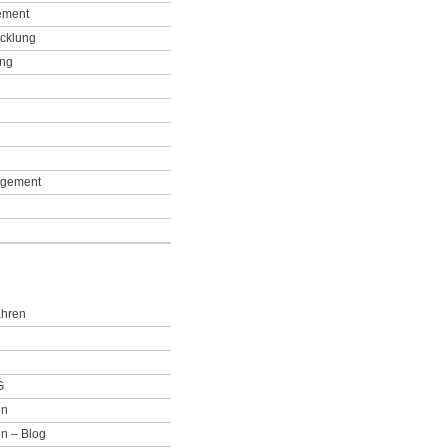
ement
icklung
ing
g
gement
ahren
G
in
n – Blog