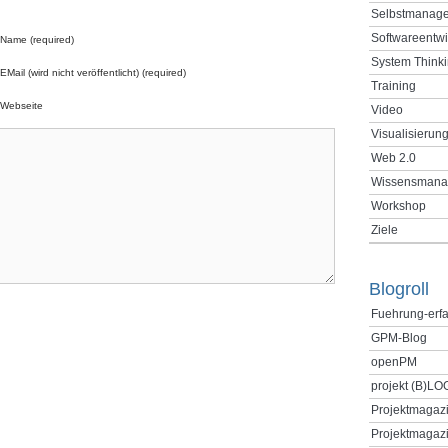
Selbstmanag
Softwareentw
Name (required)
System Think
EMail (wird nicht veröffentlicht) (required)
Training
Webseite
Video
Visualisierun
Web 2.0
Wissensmana
Workshop
Ziele
Blogroll
Fuehrung-erf
GPM-Blog
openPM
projekt (B)LO
Projektmagaz
Projektmagazi