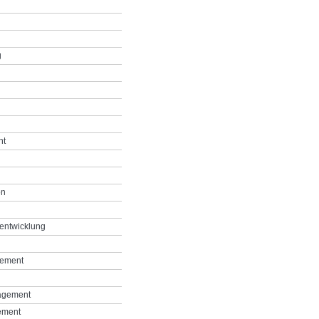
g
nt
on
entwicklung
gement
agement
ement