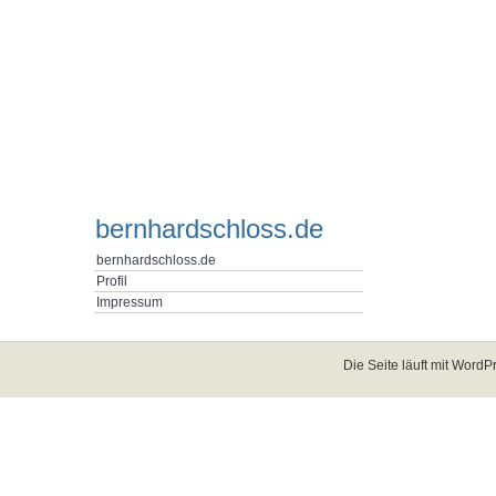
bernhardschloss.de
bernhardschloss.de
Profil
Impressum
Die Seite läuft mit
WordPr