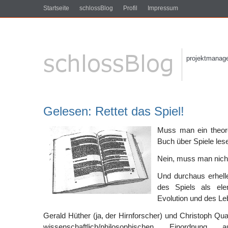
Startseite
schlossBlog
Profil
Impressum
projektmanagem
Gelesen: Rettet das Spiel!
Muss man ein theore
Buch über Spiele les
Nein, muss man nich
Und durchaus erhell
des Spiels als ele
Evolution und des Le
Gerald Hüther (ja, der Hirnforscher) und Christoph Qua
wissenschaftlich/philosophischen Einordnun