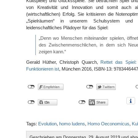
Kultspiele) und Glücksspiele. Sie betrachten Spiel un
von Kreativität und Innovation und somit auch a
(wirtschaftlichen) Erfolg. Sie kritisieren die Notenop
„Spielräumen“ in unserem Schulsystem und bi
leidenschaftliches Plädoyer für das Spiel:
„Denn wo Menschen miteinander spielen, öffne
des Zwischenmenschlichen, in dem sich Neue
zeigen kann.“
Gerald Hüther, Christoph Quarch,
Rettet das Spiel
Funktionieren ist
, München 2016, ISBN-13: 978344644
Tags:
Evolution
,
homo ludens
,
Homo Oeconomicus
,
Kul
Geschrieben am Donnerstag, 29. August 2019 und abge