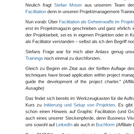
Neulich fragt
Stefan Moser
aus unserem Team de
Facilitation
denn in unseren Projektmanagement-Training
Nun vorab: Über
Facilitation als Geheimwaffe im Proj
erst im Projektmagazin geschrieben und ganz ehrlich: i
der Projektarbeit, sei es in eigenen Projekten oder in
als Facilitator verstanden – selbst als ich den Begriff no
Stefans Frage war für mich aber Anlass genug un
Trainings
noch einmal zu durchforsten.
Gleich zu Beginn ein Zitat aus der fünften Auflage d
techniques have broad application within project ma
guide the development of the project charter.“
(Affi
Ausagbe)
Das findet sich bereits im Werkzeugkasten für die Auft
Kurs zu
Initiierung und Setup von Projekten
. Es gibt
schon einen Hinweis auf Graphic Facilitation (und Grap
auch eines unserer Steckenpferde, denn Business Visu
uns sowohl auf
LinkedIn
als auch in
Buchform
(Affiliate