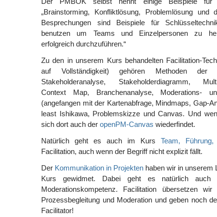
Der PMBOK selbst nennt einige Beispiele für Fa
„Brainstorming, Konfliktlösung, Problemlösung un
Besprechungen sind Beispiele für Schlüsseltechn
benutzen um Teams und Einzelpersonen zu helfen
erfolgreich durchzuführen.“
Zu den in unserem Kurs behandelten Facilitation-Tec
auf Vollständigkeit) gehören Methoden der 
Stakeholderanalyse, Stakeholderdiagramm, Multi
Context Map, Branchenanalyse, Moderations- u
(angefangen mit der Kartenabfrage, Mindmaps, Gap-Ana
least Ishikawa, Problemskizze und Canvas. Und wen
sich dort auch der
openPM-Canvas
wiederfindet.
Natürlich geht es auch im Kurs
Team, Führung,
Facilitation, auch wenn der Begriff nicht explizit fällt.
Der
Kommunikation in Projekten
haben wir in unserem 
Kurs gewidmet. Dabei geht es natürlich auch
Moderationskompetenz. Facilitation übersetzen wir
Prozessbegleitung und Moderation und geben noch den
Facilitator!