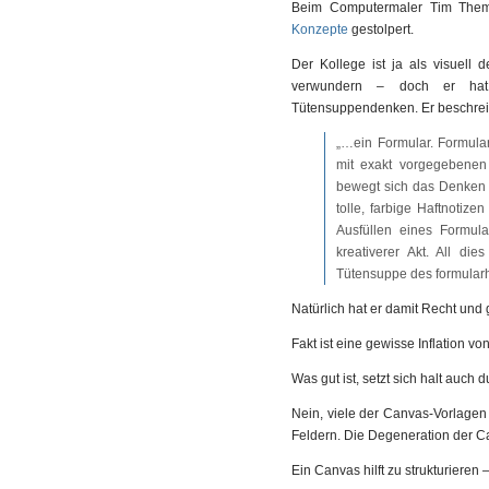
Beim Computermaler Tim The
Konzepte
gestolpert.
Der Kollege ist ja als visuell
verwundern – doch er hat ja
Tütensuppendenken. Er beschrei
„…ein Formular. Formula
mit exakt vorgegebenen 
bewegt sich das Denken
tolle, farbige Haftnotize
Ausfüllen eines Formular
kreativerer Akt. All di
Tütensuppe des formular
Natürlich hat er damit Recht und g
Fakt ist eine gewisse Inflation 
Was gut ist, setzt sich halt auch d
Nein, viele der Canvas-Vorlagen 
Feldern. Die Degeneration der C
Ein Canvas hilft zu strukturieren 