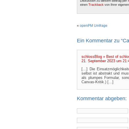
Diskussion zu diesem Beitrag per
einen
Trackback
von Ihrer eigenen
«
openPM Umfrage
Ein Kommentar zu “Can
schlossBlog » Best of schl
21. September 2023 um 21:
[…] Die Einsatzmöglichkei
selbst ist abstrakt und muss
als plumpes Formular, sond
Canvas-Kritik.) […]
Kommentar abgeben: