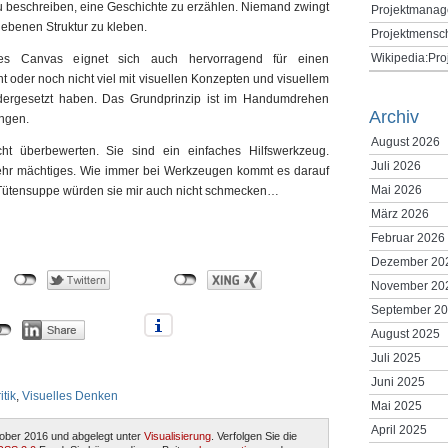
zu beschreiben, eine Geschichte zu erzählen. Niemand zwingt
Projektmanag
ebenen Struktur zu kleben.
Projektmensc
Wikipedia:Pr
es Canvas eignet sich auch hervorragend für einen
t oder noch nicht viel mit visuellen Konzepten und visuellem
ergesetzt haben. Das Grundprinzip ist im Handumdrehen
Archiv
ingen.
August 2026
t überbewerten. Sie sind ein einfaches Hilfswerkzeug.
Juli 2026
 sehr mächtiges. Wie immer bei Werkzeugen kommt es darauf
Mai 2026
s Tütensuppe würden sie mir auch nicht schmecken…
März 2026
Februar 2026
Dezember 20
November 20
September 2
August 2025
Juli 2025
Juni 2025
itik
,
Visuelles Denken
Mai 2025
April 2025
ober 2016 und abgelegt unter
Visualisierung
. Verfolgen Sie die