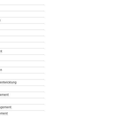
g
nt
on
entwicklung
gement
agement
ement