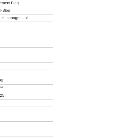
ement Blog
h-Blog
ojektmanagement
25
25
025