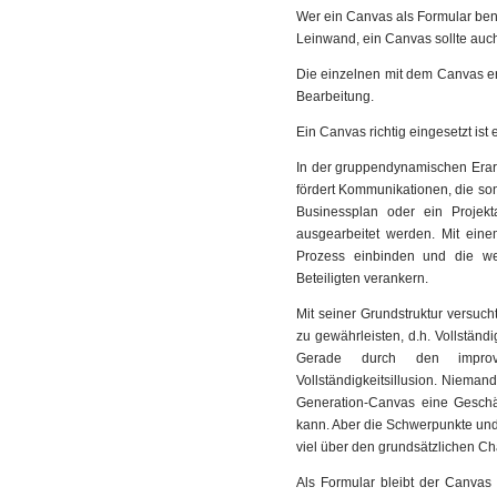
Wer ein Canvas als Formular benut
Leinwand, ein Canvas sollte auch
Die einzelnen mit dem Canvas era
Bearbeitung.
Ein Canvas richtig eingesetzt ist
In der gruppendynamischen Erarb
fördert Kommunikationen, die son
Businessplan oder ein Projekt
ausgearbeitet werden. Mit ein
Prozess einbinden und die w
Beteiligten verankern.
Mit seiner Grundstruktur versuch
zu gewährleisten, d.h. Vollständig
Gerade durch den improvi
Vollständigkeitsillusion. Niema
Generation-Canvas eine Geschäft
kann. Aber die Schwerpunkte und
viel über den grundsätzlichen Ch
Als Formular bleibt der Canvas 