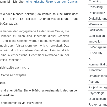
Coaching
mann bin ich über
eine kritische Rezension der Canvas-
Consulting
Datenschutz
 denkender Mensch bekannt, da könnte so eine Kritik doch
Digitalisierun
 Recht. Er kritisiert „A-priori-Visualisierung“ und
bt Canvas als:
eBusiness
Facilitation
re haben klar vorgegebene Felder fester Größe, die
Gamification
Inhalten zu füllen sind. Innerhalb dieser Grenzen
 – und diese Grenzen werden übrigens weder durch
Innovation
n noch durch Visualisierungen wirklich erweitert. Das
IT-Manageme
s wird durch visuellere Gestaltung kein inhaltlich
IT-Security
es sind allerhöchstens Geschmacksverstärker in der
KI
haftes Denkens.“
Kommunikati
leichzeitig auch nicht.
Kreativität
von Canvas-Konzepten.
Organisations
Planung
urch.
Projektmana
sind eher dürftig: Ein willkürliches Aneinanderklatschen von
Psychologie
anvas-Idee.
Qualitätsman
– ohne bereits zu viel festzulegen.
Risikomanag