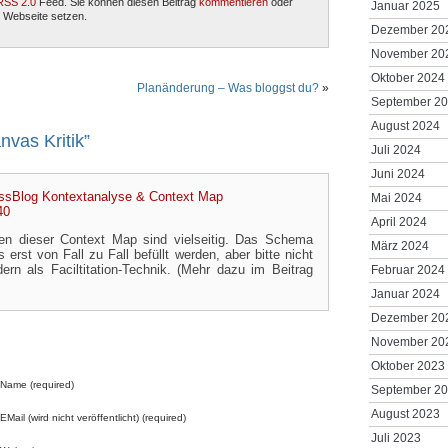
RSS 2.0
Feed. Sie können diesen Beitrag
kommentieren
oder
Januar 2025
 Webseite setzen.
Dezember 20
November 20
Oktober 2024
Planänderung – Was bloggst du?
»
September 2
August 2024
vas Kritik”
Juli 2024
Juni 2024
ossBlog Kontextanalyse & Context Map
Mai 2024
40
April 2024
ten dieser Context Map sind vielseitig. Das Schema
März 2024
 erst von Fall zu Fall befüllt werden, aber bitte nicht
ern als Faciltitation-Technik. (Mehr dazu im Beitrag
Februar 2024
Januar 2024
Dezember 20
November 20
Oktober 2023
Name (required)
September 2
August 2023
EMail (wird nicht veröffentlicht) (required)
Juli 2023