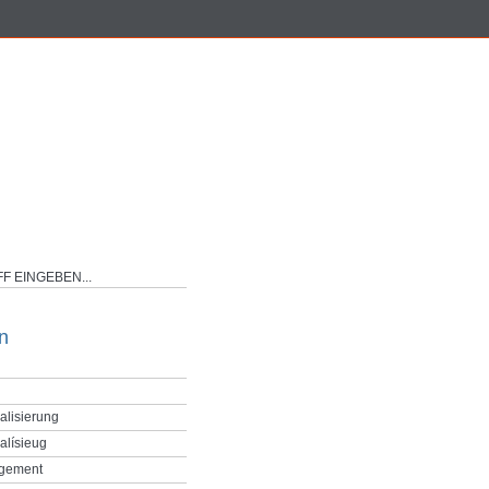
n
alisierung
alísieug
gement