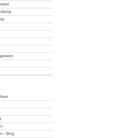
ement
icklung
ing
g
gement
ahren
G
in
n – Blog