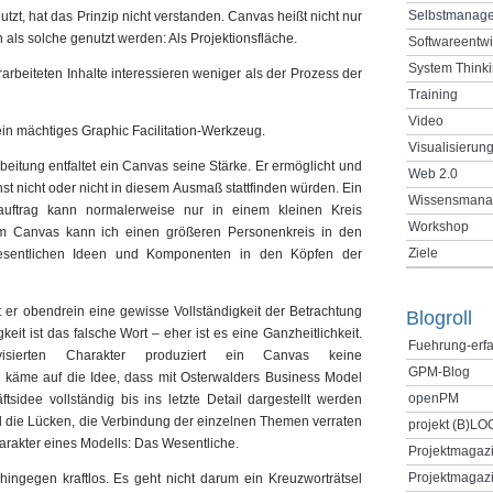
Selbstmanag
zt, hat das Prinzip nicht verstanden. Canvas heißt nicht nur
 als solche genutzt werden: Als Projektionsfläche.
Softwareentw
System Think
rbeiteten Inhalte interessieren weniger als der Prozess der
Training
Video
 ein mächtiges Graphic Facilitation-Werkzeug.
Visualisierun
eitung entfaltet ein Canvas seine Stärke. Er ermöglicht und
Web 2.0
st nicht oder nicht in diesem Ausmaß stattfinden würden. Ein
Wissensmana
auftrag kann normalerweise nur in einem kleinen Kreis
Workshop
em Canvas kann ich einen größeren Personenkreis in den
Ziele
esentlichen Ideen und Komponenten in den Köpfen der
t er obendrein eine gewisse Vollständigkeit der Betrachtung
Blogroll
keit ist das falsche Wort – eher ist es eine Ganzheitlichkeit.
Fuehrung-erf
sierten Charakter produziert ein Canvas keine
GPM-Blog
nd käme auf die Idee, dass mit Osterwalders Business Model
openPM
sidee vollständig bis ins letzte Detail dargestellt werden
 die Lücken, die Verbindung der einzelnen Themen verraten
projekt (B)LO
arakter eines Modells: Das Wesentliche.
Projektmagaz
Projektmagazi
hingegen kraftlos. Es geht nicht darum ein Kreuzworträtsel