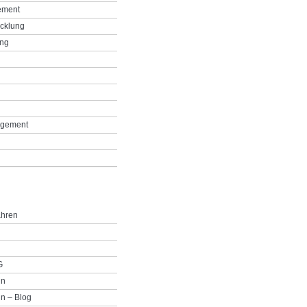
ement
icklung
ing
g
gement
ahren
G
in
n – Blog