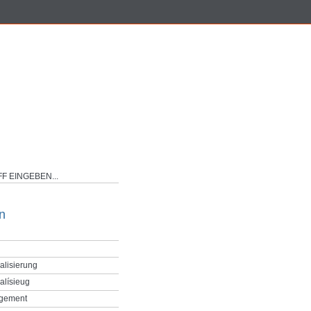
n
alisierung
alísieug
gement