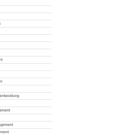
g
nt
on
entwicklung
gement
agement
ement