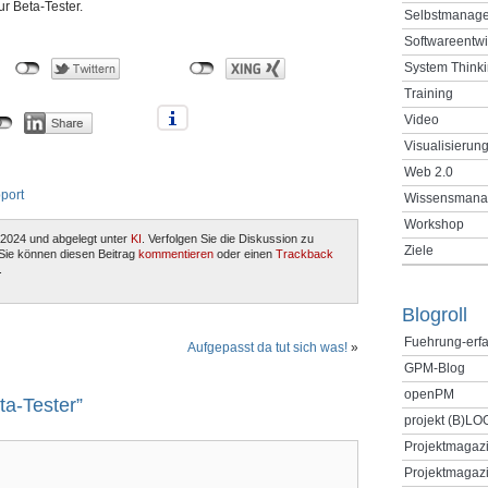
r Beta-Tester.
Selbstmanag
Softwareentw
System Think
Training
Video
Visualisierun
Web 2.0
port
Wissensmana
Workshop
 2024 und abgelegt unter
KI
. Verfolgen Sie die Diskussion zu
Ziele
Sie können diesen Beitrag
kommentieren
oder einen
Trackback
.
Blogroll
Fuehrung-erf
Aufgepasst da tut sich was!
»
GPM-Blog
openPM
a-Tester”
projekt (B)LO
Projektmagaz
Projektmagazi