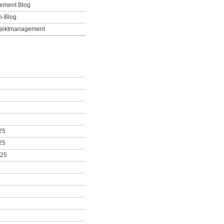
ement Blog
h-Blog
ojektmanagement
25
25
025