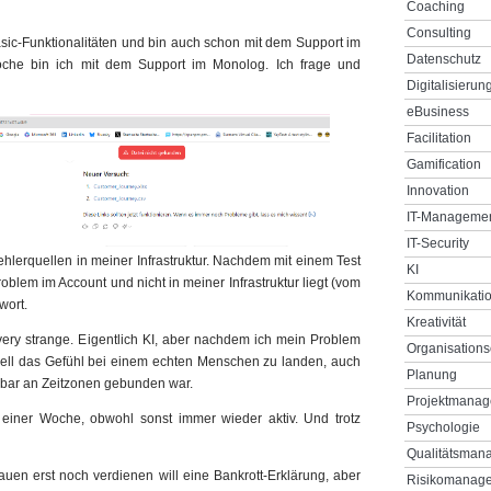
Coaching
Consulting
sic-Funktionalitäten und bin auch schon mit dem Support im
Datenschutz
oche bin ich mit dem Support im Monolog. Ich frage und
Digitalisierun
eBusiness
Facilitation
Gamification
Innovation
IT-Manageme
IT-Security
ehlerquellen in meiner Infrastruktur. Nachdem mit einem Test
KI
lem im Account und nicht in meiner Infrastruktur liegt (vom
Kommunikati
wort.
Kreativität
 very strange. Eigentlich KI, aber nachdem ich mein Problem
Organisations
chnell das Gefühl bei einem echten Menschen zu landen, auch
Planung
inbar an Zeitzonen gebunden war.
Projektmana
it einer Woche, obwohl sonst immer wieder aktiv. Und trotz
Psychologie
Qualitätsman
auen erst noch verdienen will eine Bankrott-Erklärung, aber
Risikomanag