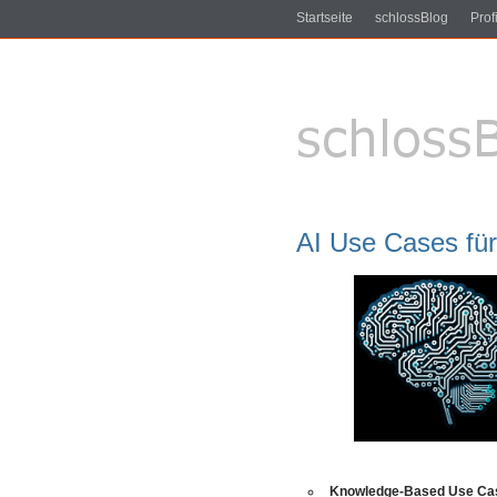
Startseite
schlossBlog
Profi
AI Use Cases fü
Knowledge-Based Use Ca