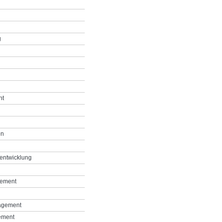
g
nt
on
entwicklung
gement
agement
ement