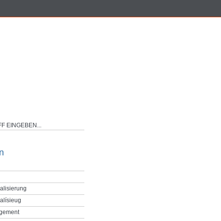
n
alisierung
alísieug
gement