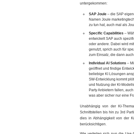
untergekommen:
SAP Joule
– die SAP eigen
Namen Joule marketingtechni
zu tun hat, auch mal als Joul
Specific Capabilities
– Währ
entwickelt SAP auch spezifi
oder andere. Dabei wird mit
genutzt, sprich auch für s
zum Einsatz, die dann auch
Individual AI Solutions
– Mi
geöffnet und findige Entwi
beliebige KI Lösungen ans
SW-Entwicklung kommt plötz
und Nutzung der KI-Modells
Party Anbietern fallen, auc
was aber sicher nur eine Fra
Unabhängig von der KI-Themati
Schnittstellen bis hin zu 3rd Pa
dies in Abhängigkeit von der Kri
berücksichtigen.
Wie verteilen sich nun die Use 