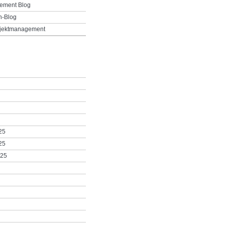
ement Blog
h-Blog
ojektmanagement
25
25
025