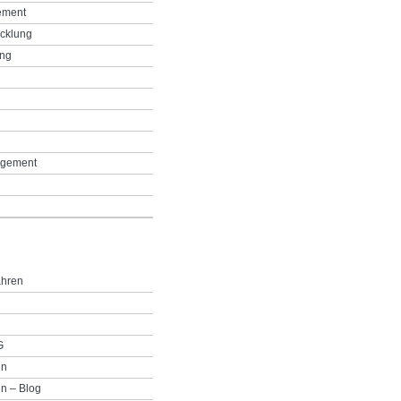
ement
icklung
ing
g
gement
ahren
G
in
n – Blog