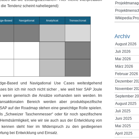
Projektmanag
die Tendenz scheint naheliegend):
Projektmensc
Wikipedia:Pr
Archiv
August 2026
Juli 2026
Mai 2026
März 2026
Februar 2026
Dezember 20
dge-Based und Navigational Use Cases weitestgehend
November 20
ses bin ich mir noch nicht sicher , wie weit hier SAP Joule
 wenn generisch die Ansätze vorhanden sein werden. Im
September 2
nsaktionalen Bereich werden aber produktspezifische
August 2025
r SAP auf der Roadmap stehen eine gewichtige Rolle spielen.
Juli 2025
ls „Schweizer Taschenmesser“ oder für noch spezifischere
Juni 2025
Hemdsärmligkeit, wie wir sie auch aus der Entwicklung von
Mai 2025
n kennen steht hier im Widerspruch zu den gestiegenen
tung bei Entwicklung und Einsatz.
April 2025