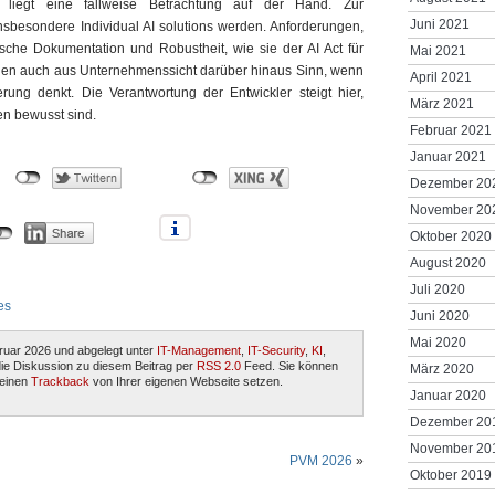
s liegt eine fallweise Betrachtung auf der Hand. Zur
Juni 2021
sbesondere Individual AI solutions werden. Anforderungen,
ische Dokumentation und Robustheit, wie sie der AI Act für
Mai 2021
chen auch aus Unternehmenssicht darüber hinaus Sinn, wenn
April 2021
ng denkt. Die Verantwortung der Entwickler steigt hier,
März 2021
en bewusst sind.
Februar 2021
Januar 2021
Dezember 20
November 20
Oktober 2020
August 2020
Juli 2020
es
Juni 2020
Mai 2020
ruar 2026 und abgelegt unter
IT-Management
,
IT-Security
,
KI
,
 die Diskussion zu diesem Beitrag per
RSS 2.0
Feed. Sie können
März 2020
einen
Trackback
von Ihrer eigenen Webseite setzen.
Januar 2020
Dezember 20
November 20
PVM 2026
»
Oktober 2019