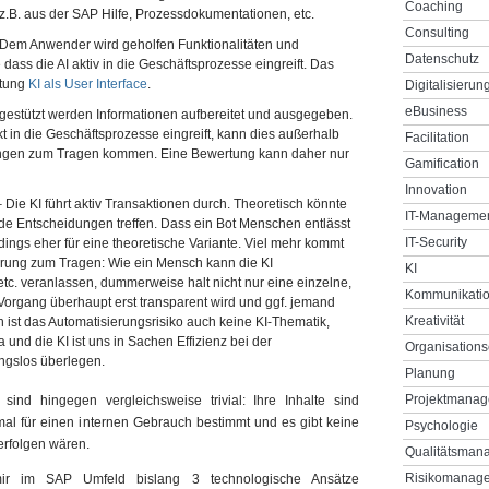
Coaching
z.B. aus der SAP Hilfe, Prozessdokumentationen, etc.
Consulting
Dem Anwender wird geholfen Funktionalitäten und
Datenschutz
ass die AI aktiv in die Geschäftsprozesse eingreift. Das
htung
KI als User Interface
.
Digitalisierun
eBusiness
 gestützt werden Informationen aufbereitet und ausgegeben.
kt in die Geschäftsprozesse eingreift, kann dies außerhalb
Facilitation
ngen zum Tragen kommen. Eine Bewertung kann daher nur
Gamification
Innovation
 Die KI führt aktiv Transaktionen durch. Theoretisch könnte
IT-Manageme
nde Entscheidungen treffen. Dass ein Bot Menschen entlässt
IT-Security
lerdings eher für eine theoretische Variante. Viel mehr kommt
erung zum Tragen: Wie ein Mensch kann die KI
KI
tc. veranlassen, dummerweise halt nicht nur eine einzelne,
Kommunikati
Vorgang überhaupt erst transparent wird und ggf. jemand
Kreativität
h ist das Automatisierungsrisiko auch keine KI-Thematik,
 und die KI ist uns in Sachen Effizienz bei der
Organisations
ngslos überlegen.
Planung
Projektmana
ind hingegen vergleichsweise trivial: Ihre Inhalte sind
mal für einen internen Gebrauch bestimmt und es gibt keine
Psychologie
erfolgen wären.
Qualitätsman
Risikomanag
mir im SAP Umfeld bislang 3 technologische Ansätze