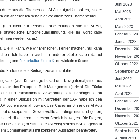
dnung und zu EU-Staubsaugerverodnung geführt.
Juni 2023
urchaus die Themen des AI Act aufgreifen sollten, ist der
Mai 2023
 ein anderer. Ich sehe hier vor allem zwei Themenfelder:
April 2023
en (und nicht nur Personalentscheidungen wie im AI Act,
März 2023
e strategische Entscheidungsfindung, die im worst case
Februar 2023
rnehmen werden kann.)
Januar 2023
a. Die KI kann, wie wir Menschen, Fehler machen, nur kann
Dezember 20
achen. Ich habe ja auch an anderer Stelle schon darauf
November 20
 eine eigene
Fehlerkultur für die KI
entwickeln müssen.
Oktober 2022
 die Enden dieses Beitrags zusammenführen:
September 2
Juni 2022
gsfälle (weil Knowledge-based und Navigational) sind aus
Mai 2022
als auch des Enterprise Risk Managements) trivial. Die Tücke
tische und transaktionale Anwendungsfälle benötigen dann
April 2022
. In einer Diskussion mit Vertretern der SAP habe ich den
Februar 2022
 SAP Joule maximal low-risk Use Cases im Sinne des AI Acts
Dezember 20
 out of scope sind. Soweit wollte allerdings niemand gehen,
November 20
r aktuell diskutieren in diesem Bereich bewegen. Die Fragen,
Oktober 2021
isk Use Cases (im Sinnes des AI Acts) seitens SAP abgedeckt
nem Commitment als mit konkreten Aussagen beantwortet.
September 2
August 2021