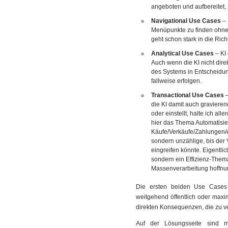
angeboten und aufbereitet, 
Navigational Use Cases
– 
Menüpunkte zu finden ohne d
geht schon stark in die Ric
Analytical Use Cases
– KI
Auch wenn die KI nicht dire
des Systems in Entscheidu
fallweise erfolgen.
Transactional Use Cases
–
die KI damit auch graviere
oder einstellt, halte ich al
hier das Thema Automatisi
Käufe/Verkäufe/Zahlungen/e
sondern unzählige, bis der 
eingreifen könnte. Eigentlic
sondern ein Effizienz-Thema
Massenverarbeitung hoffnu
Die ersten beiden Use Cases s
weitgehend öffentlich oder maxi
direkten Konsequenzen, die zu v
Auf der Lösungsseite sind 