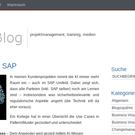
l
Impressum
projektmanagement, traininig, medien
r SAP
Suche
In meinen Kundenprojekten nimmt die KI immer mehr
Raum ein – auch im SAP Umfeld. Dabei zeigt sich,
dass alle Parteien (inkl. SAP selber) noch am Lernen
Kategorie
sind – insbesondere was sicherheitsrelevante und
Allgemein
regulatorische Aspekte angeht (die Technik eilt da
eher voraus).
Blogospähre
Business Visu
Ein Kollege hat in einer Übersicht die Use Cases in
Business Visu
Pattern/Muster geclustert und unterscheidet:
Changemana
ses
– Dem Anwender wird gezielt mittels KI Wissen