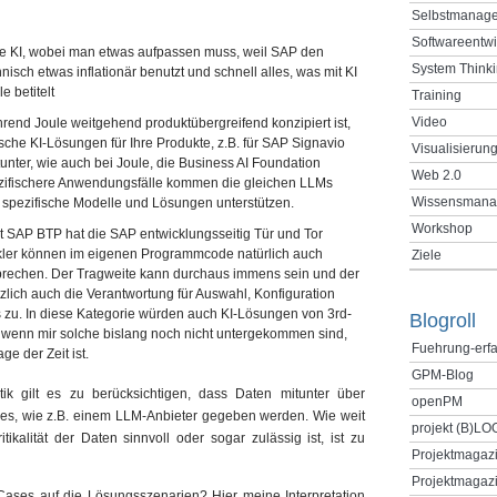
Selbstmanag
Softwareentw
e KI, wobei man etwas aufpassen muss, weil SAP den
System Think
sch etwas inflationär benutzt und schnell alles, was mit KI
e betitelt
Training
Video
end Joule weitgehend produktübergreifend konzipiert ist,
sche KI-Lösungen für Ihre Produkte, z.B. für SAP Signavio
Visualisierun
unter, wie auch bei Joule, die Business AI Foundation
Web 2.0
pezifischere Anwendungsfälle kommen die gleichen LLMs
Wissensmana
 spezifische Modelle und Lösungen unterstützen.
Workshop
t SAP BTP hat die SAP entwicklungsseitig Tür und Tor
ckler können im eigenen Programmcode natürlich auch
Ziele
prechen. Der Tragweite kann durchaus immens sein und der
lich auch die Verantwortung für Auswahl, Konfiguration
 zu. In diese Kategorie würden auch KI-Lösungen von 3rd-
Blogroll
h wenn mir solche bislang noch nicht untergekommen sind,
Fuehrung-erf
ge der Zeit ist.
GPM-Blog
k gilt es zu berücksichtigen, dass Daten mitunter über
openPM
rties, wie z.B. einem LLM-Anbieter gegeben werden. Wie weit
projekt (B)LO
tikalität der Daten sinnvoll oder sogar zulässig ist, ist zu
Projektmagaz
Projektmagazi
Cases auf die Lösungsszenarien? Hier meine Interpretation