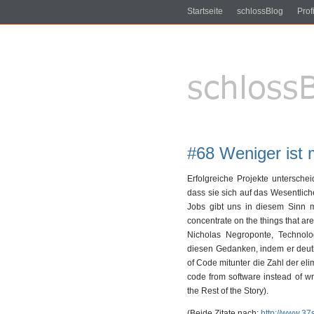
Startseite
schlossBlog
Profi
#68 Weniger ist 
Erfolgreiche Projekte untersche
dass sie sich auf das Wesentlic
Jobs gibt uns in diesem Sinn m
concentrate on the things that are
Nicholas Negroponte, Technolog
diesen Gedanken, indem er deutlic
of Code mitunter die Zahl der eli
code from software instead of w
the Rest of the Story).
(Beide Zitate nach:
http://www.37