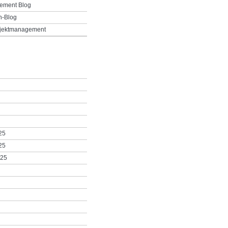
ement Blog
h-Blog
ojektmanagement
25
25
025