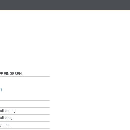
n
alisierung
alísieug
gement