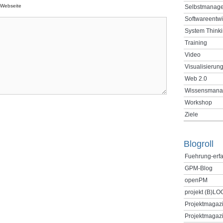
Webseite
Selbstmanag
Softwareentw
System Think
Training
Video
Visualisierun
Web 2.0
Wissensmana
Workshop
Ziele
Blogroll
Fuehrung-erf
GPM-Blog
openPM
projekt (B)LO
Projektmagaz
Projektmagazi