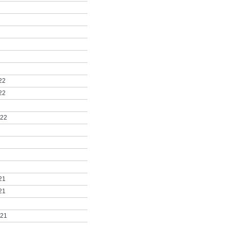
22
22
022
21
21
021