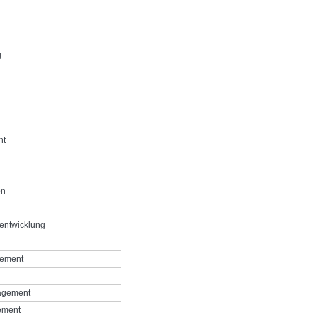
g
nt
on
entwicklung
gement
agement
ement