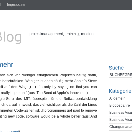
l
Impressum
projektmanagement, traininig, medien
mehr
Suche
iden sich von weniger erfolgreichen Projekten häufig darin,
he beschränken. Weniger ist eben häufig mehr. Apple´s Steve
it auf den Weg: „(…) it´s only by saying no that you can
Kategorie
 really important“ (aus: The Seed of Apple´s Innovation).
Allgemein
ie-Guru des MIT, überspitzt für die Softwareentwicklung
h darauf hinweist, das viel wichtiger als die Zahl der Lines
Blogospähre
minierten Code-Zeilen ist: „If programmers got paid to remove
Business Visu
riting new code, software would be a whole better (aus: And
Business Visu
Changemana
signals.com/
)