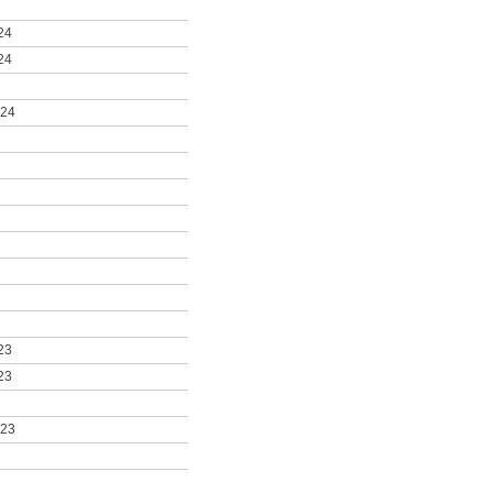
24
24
024
23
23
023