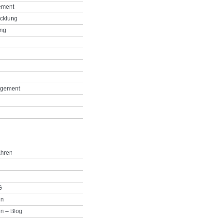
ement
icklung
ing
g
gement
ahren
G
in
n – Blog