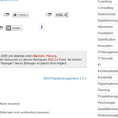
Coaching
Consulting
Datenschutz
Digitalisierun
eBusiness
Facilitation
Gamification
Innovation
IT-Manageme
 2008 und abgelegt unter
Allgemein
,
Planung
,
IT-Security
e die Diskussion zu diesem Beitrag per
RSS 2.0
Feed. Sie können
Anpingen" dieses Beitrages ist jedoch nicht möglich.
KI
Kommunikati
Kreativität
#69 Projektmanagement 2.0
»
Organisations
Planung
Projektmana
Psychologie
Name (required)
Qualitätsman
EMail (wird nicht veröffentlicht) (required)
Risikomanag