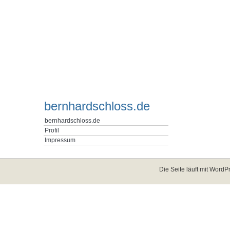
bernhardschloss.de
bernhardschloss.de
Profil
Impressum
Die Seite läuft mit
WordPr