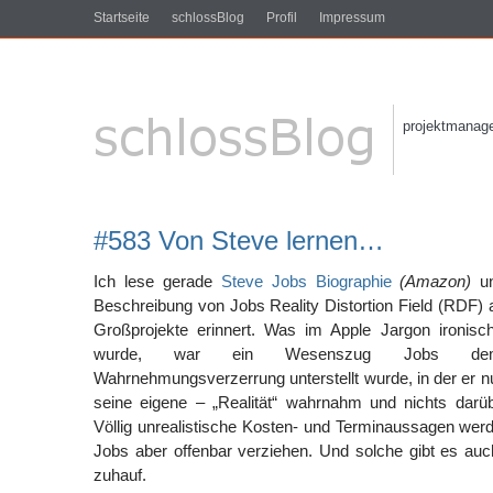
Startseite
schlossBlog
Profil
Impressum
projektmanagem
#583 Von Steve lernen…
Ich lese gerade
Steve Jobs Biographie
(Amazon)
u
Beschreibung von Jobs Reality Distortion Field (RDF) 
Großprojekte erinnert. Was im Apple Jargon ironis
wurde, war ein Wesenszug Jobs dem
Wahrnehmungsverzerrung unterstellt wurde, in der er n
seine eigene – „Realität“ wahrnahm und nichts darüb
Völlig unrealistische Kosten- und Terminaussagen wer
Jobs aber offenbar verziehen. Und solche gibt es auch
zuhauf.