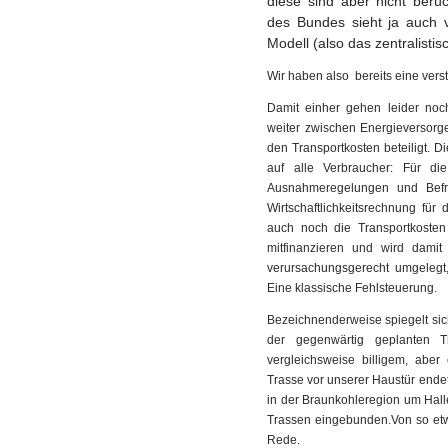
diese sind aber nicht berü
des Bundes sieht ja auch 
Modell (also das zentralistis
Wir haben also bereits eine verst
Damit einher gehen leider noc
weiter zwischen Energieversorge
den Transportkosten beteiligt. D
auf alle Verbraucher: Für di
Ausnahmeregelungen und Befre
Wirtschaftlichkeitsrechnung für
auch noch die Transportkosten 
mitfinanzieren und wird damit 
verursachungsgerecht umgelegt,
Eine klassische Fehlsteuerung.
Bezeichnenderweise spiegelt sic
der gegenwärtig geplanten 
vergleichsweise billigem, abe
Trasse vor unserer Haustür endet
in der Braunkohleregion um Hal
Trassen eingebunden.Von so etw
Rede.