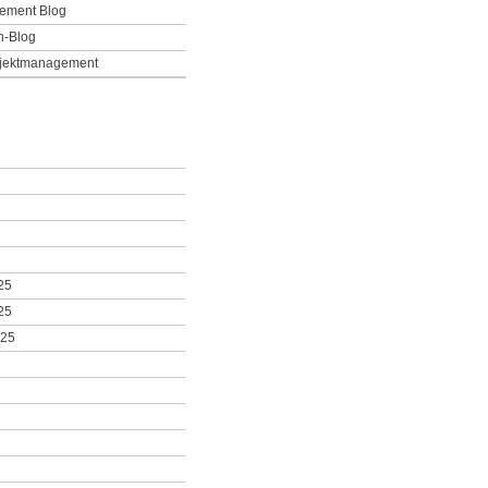
ement Blog
h-Blog
ojektmanagement
25
25
025