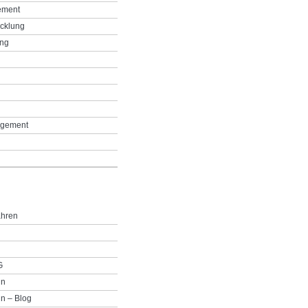
ement
icklung
ing
g
gement
ahren
G
in
n – Blog