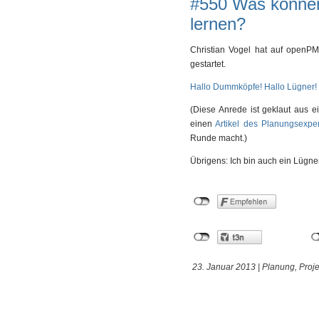
#550 Was können
lernen?
Christian Vogel hat auf openPM
gestartet.
Hallo Dummköpfe! Hallo Lügner! –
(Diese Anrede ist geklaut aus 
einen
Artikel des Planungsexper
Runde macht.)
Übrigens: Ich bin auch ein Lügn
23. Januar 2013 |
Planung
,
Proj