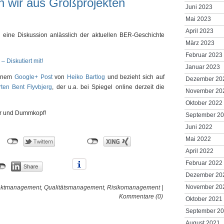
 wir aus Großprojekten
Juni 2023
Mai 2023
April 2023
 eine Diskussion anlässlich der aktuellen BER-Geschichte
März 2023
Februar 2023
 Diskutiert mit!
Januar 2023
einem
Google+ Post
von
Heiko Bartlog
und bezieht sich auf
Dezember 20
ten Bent Flyvbjerg
, der u.a. bei Spiegel online derzeit die
November 20
Oktober 2022
er und Dummkopf!
September 2
Juni 2022
Mai 2022
April 2022
Februar 2022
Dezember 20
November 20
ektmanagement
,
Qualitätsmanagement
,
Risikomanagement
|
Kommentare (0)
Oktober 2021
September 2
August 2021