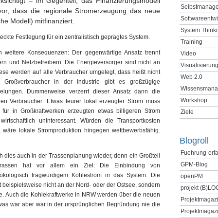
cksichtigt – im Gegenteil, das Finanzierungsmodell
Selbstmanag
vor, dass die regionale Stromerzeugung das neue
Softwareentw
che Modell) mitfinanziert.
System Think
eckte Festlegung für ein zentralistisch geprägtes System.
Training
h weitere Konsequenzen: Der gegenwärtige Ansatz trennt
Video
rn und Netzbetreibern. Die Energieversorger sind nicht an
Visualisierun
iese werden auf alle Verbraucher umgelegt, dass heißt nicht
Web 2.0
e Großverbraucher in der Industrie gibt es großzügige
Wissensmana
iungen. Dummerweise verzerrt dieser Ansatz dann die
Workshop
 den Verbraucher: Etwas teurer lokal erzeugter Strom muss
für in Großkraftwerken erzeugten etwas billigeren Strom
Ziele
wirtschaftlich uninteressant. Würden die Transportkosten
 wäre lokale Stromproduktion hingegen wettbewerbsfähig.
Blogroll
Fuehrung-erf
h dies auch in der Trassenplanung wieder, denn ein Großteil
GPM-Blog
Trassen hat vor allem ein Ziel: Die Einbindung von
r ökologisch fragwürdigem Kohlestrom in das System. Die
openPM
 beispielsweise nicht an der Nord- oder der Ostsee, sondern
projekt (B)LO
le. Auch die Kohlekraftwerke in NRW werden über die neuen
Projektmagaz
as war aber war in der ursprünglichen Begründung nie die
Projektmagazi