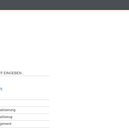
n
alisierung
alísieug
gement