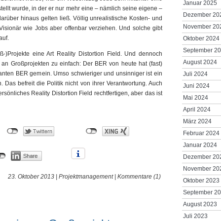
Januar 2025
llt wurde, in der er nur mehr eine – nämlich seine eigene –
Dezember 20
arüber hinaus gelten ließ. Völlig unrealistische Kosten- und
November 20
sionär wie Jobs aber offenbar verziehen. Und solche gibt
auf.
Oktober 2024
September 2
ß-)Projekte eine Art Reality Distortion Field. Und dennoch
August 2024
k an Großprojekten zu einfach: Der BER von heute hat (fast)
lanten BER gemein. Umso schwieriger und unsinniger ist ein
Juli 2024
 Das befreit die Politik nicht von ihrer Verantwortung. Auch
Juni 2024
sönliches Reality Distortion Field rechtfertigen, aber das ist
Mai 2024
April 2024
März 2024
Februar 2024
Januar 2024
Dezember 20
November 20
23. Oktober 2013 |
Projektmanagement
|
Kommentare (1)
Oktober 2023
September 2
August 2023
Juli 2023