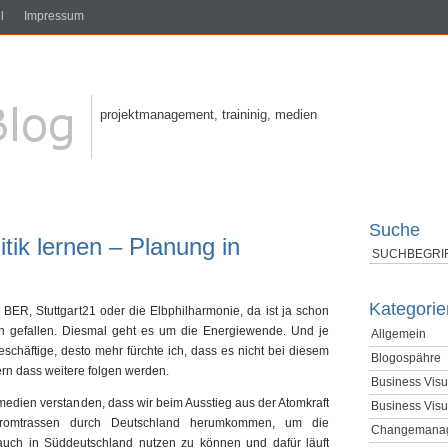
l
Impressum
projektmanagement, traininig, medien
Suche
tik lernen – Planung in
Kategorie
BER, Stuttgart21 oder die Elbphilharmonie, da ist ja schon
n gefallen. Diesmal geht es um die Energiewende. Und je
Allgemein
chäftige, desto mehr fürchte ich, dass es nicht bei diesem
Blogospähre
ern dass weitere folgen werden.
Business Visu
medien verstanden, dass wir beim Ausstieg aus der Atomkraft
Business Visu
tromtrassen durch Deutschland herumkommen, um die
Changemana
uch in Süddeutschland nutzen zu können und dafür läuft