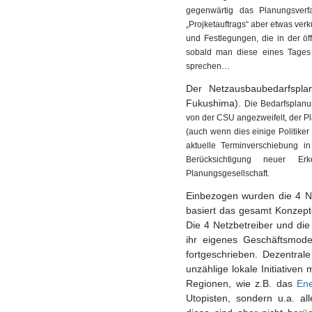
gegenwärtig das Planungsverf
„Projketauftrags“ aber etwas verk
und Festlegungen, die in der ö
sobald man diese eines Tages 
sprechen…
Der Netzausbaubedarfspl
Fukushima).
Die Bedarfsplanun
von der CSU angezweifelt, der Pl
(auch wenn dies einige Politiker
aktuelle Terminverschiebung in
Berücksichtigung neuer Er
Planungsgesellschaft.
Einbezogen wurden die 4 Ne
basiert das gesamt Konzept
Die 4 Netzbetreiber und di
ihr eigenes Geschäftsmodel
fortgeschrieben. Dezentral
unzählige lokale Initiativen 
Regionen, wie z.B. das
Ene
Utopisten, sondern u.a. a