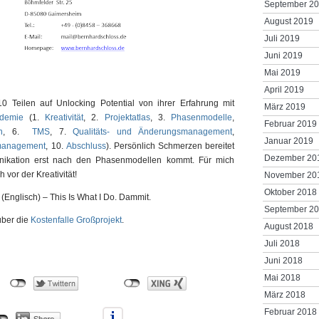
September 2
August 2019
Juli 2019
Juni 2019
Mai 2019
April 2019
10 Teilen auf Unlocking Potential von ihrer Erfahrung mit
März 2019
demie
(1.
Kreativität
, 2.
Projektatlas
, 3.
Phasenmodelle
,
Februar 2019
n
, 6.
TMS
, 7.
Qualitäts- und Änderungsmanagement
,
Januar 2019
management
, 10.
Abschluss
). Persönlich Schmerzen bereitet
Dezember 20
ikation erst nach den Phasenmodellen kommt. Für mich
vor der Kreativität!
November 20
Oktober 2018
(Englisch) – This Is What I Do. Dammit.
September 2
ber die
Kostenfalle Großprojekt
.
August 2018
Juli 2018
Juni 2018
Mai 2018
März 2018
Februar 2018