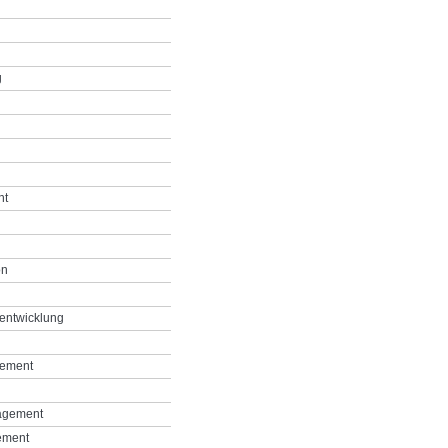
g
nt
on
entwicklung
gement
agement
ement