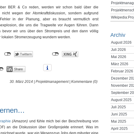
Projektmanag
e über BER & Co reden, werden wir schon bald über die
Projektmensc
nicht wegen der Atomkraftdiskussion, sondern aufgrund
Wikipedia:Pr
Fehler in der Planung, aber es braucht vermutlich erst
explosion, die uns die Tragweite vor Augen führen. Dann
n bevor wir uns über den Strompreis und den dann völlig
Archiv
r lokalen Stromerzeugung wundern werden.
August 2026
Juli 2026
Mai 2026
März 2026
Februar 2026
Dezember 20
30. März 2014 |
Projektmanagement
|
Kommentare (0)
November 20
September 2
August 2025
Juli 2025
lernen…
Juni 2025
raphie
(Amazon)
und fühle mich bei der Beschreibung von
Mai 2025
RDF) an die Diskussion über Großprojekte erinnert. Was im
April 2025
ezeichnet wurde, war ein Wesenszug Jobs dem mitunter eine