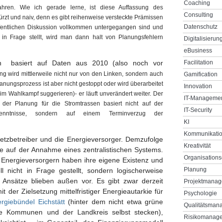
Coaching
ahren. Wie ich gerade lerne, ist diese Auffassung des
Consulting
ürzt und naiv, denn es gibt reihenweise versteckte Prämissen
Datenschutz
ffentlichen Diskussion vollkommen untergegangen sind und
in Frage stellt, wird man dann halt von Planungsfehlern
Digitalisierun
eBusiness
an basiert auf Daten aus 2010 (also noch vor
Facilitation
g wird mittlerweile nicht nur von den Linken, sondern auch
Gamification
anungsprozess ist aber nicht gestoppt oder wird überarbeitet
Innovation
 im Wahlkampf suggerieren)- er läuft unverändert weiter. Der
IT-Manageme
 der Planung für die Stromtrassen basiert nicht auf der
IT-Security
kenntnisse, sondern auf einem Terminverzug der
KI
Kommunikati
tzbetreiber und die Energieversorger. Demzufolge
Kreativität
e auf der Annahme eines zentralistischen Systems.
Organisations
e Energieversorgern haben ihre eigene Existenz und
Planung
l nicht in Frage gestellt, sondern logischerweise
e Ansätze blieben außen vor. Es gibt zwar derzeit
Projektmana
mit der Zielsetzung mittelfristiger Energieautarkie für
Psychologie
rgiebündel Eichstätt
(hinter dem nicht etwa grüne
Qualitätsman
lle Kommunen und der Landkreis selbst stecken),
Risikomanag