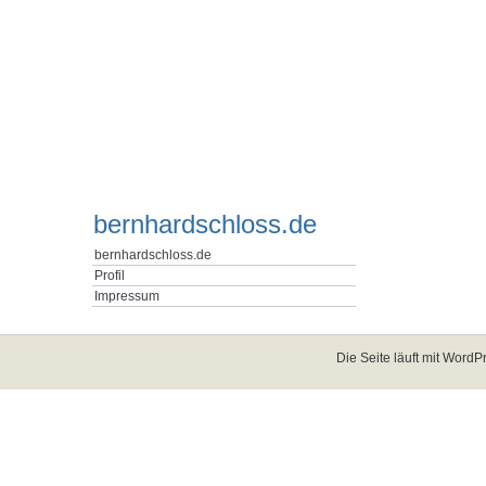
bernhardschloss.de
bernhardschloss.de
Profil
Impressum
Die Seite läuft mit
WordPr