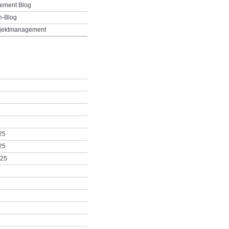
ement Blog
h-Blog
ojektmanagement
25
25
025