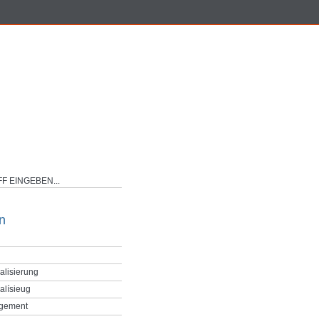
n
alisierung
alísieug
gement