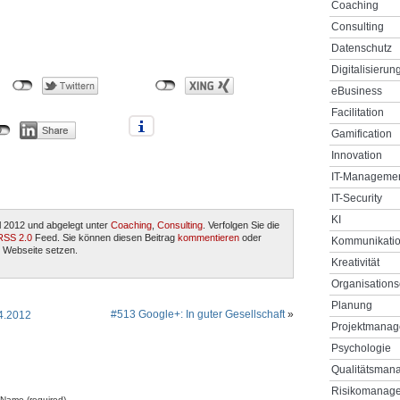
Coaching
Consulting
Datenschutz
Digitalisierun
eBusiness
Facilitation
Gamification
Innovation
IT-Manageme
IT-Security
KI
l 2012 und abgelegt unter
Coaching
,
Consulting
. Verfolgen Sie die
RSS 2.0
Feed. Sie können diesen Beitrag
kommentieren
oder
Kommunikati
 Webseite setzen.
Kreativität
Organisations
Planung
#513 Google+: In guter Gesellschaft
»
4.2012
Projektmana
Psychologie
Qualitätsman
Risikomanag
Name (required)