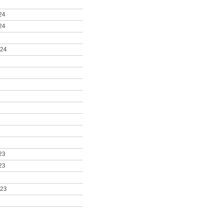
24
24
024
23
23
023