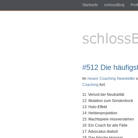
Startseite
schlossBlog
Profi
#512 Die häufigs
Im
neuen Coaching Newsletter
s
Coaching
fort:
11: Verlust der Neutralität
12: Mutation zum Sündenbock
13: Halo-Effekt
14: Heldenprojektion
15: Machtspiele missverstehen
16: Ein Coach für alle Fälle
17: Advocatus diaboli
18: Das falsche Honorar