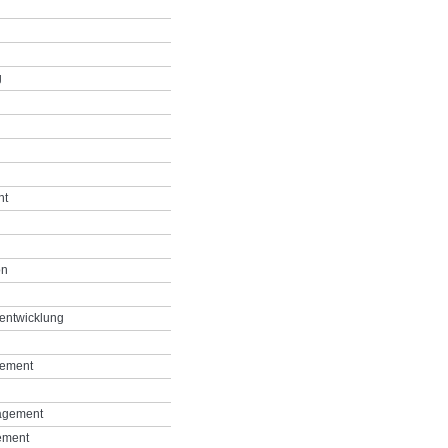
g
nt
on
entwicklung
gement
agement
ement