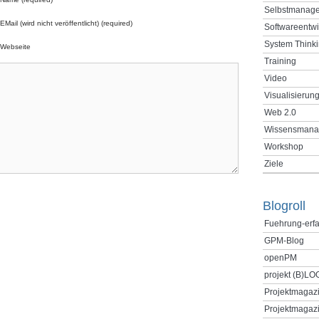
Selbstmanag
EMail (wird nicht veröffentlicht) (required)
Softwareentw
System Think
Webseite
Training
Video
Visualisierun
Web 2.0
Wissensmana
Workshop
Ziele
Blogroll
Fuehrung-erf
GPM-Blog
openPM
projekt (B)LO
Projektmagaz
Projektmagazi