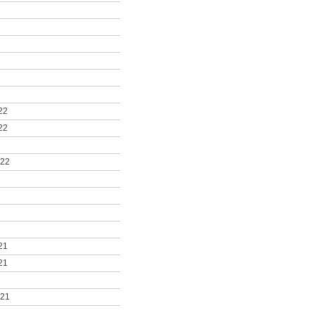
22
22
022
21
21
021