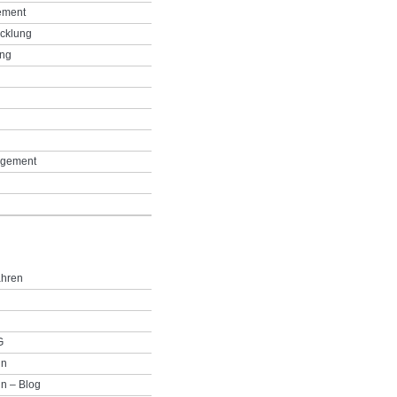
ement
icklung
ing
g
gement
ahren
G
in
n – Blog