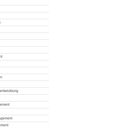
g
nt
on
entwicklung
gement
agement
ement