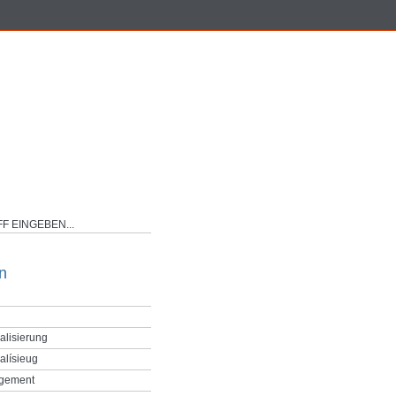
n
alisierung
alísieug
gement