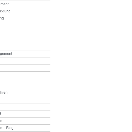
ement
icklung
ing
g
gement
ahren
G
in
n – Blog