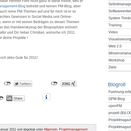
istian Henner-Fehr nicht ganz in diese Reihe, weil er
Selbstmanag
anagement-Blog
betreibt und keinen PM-Blog, aber
Softwareentw
 auch reine PM-Themen auf und für mich ist er so
echtes Gewissen in Social Media und Online-
System Think
, wenn er mit seinen Beiträgen zu diesen Themen
Training
an das Handwerskzeug der Blogosphäre erinnert
Video
für und Dir, lieber Christian, wünsche ich 2011
ür deine Projekte !
Visualisierun
Web 2.0
Wissensmana
och alles Gute für 2011!
Workshop
Ziele
Blogroll
Fuehrung-erf
GPM-Blog
openPM
projekt (B)LO
Projektmagaz
Projektmagazi
anuar 2011 und abgelegt unter
Allgemein
,
Projektmanagement
.