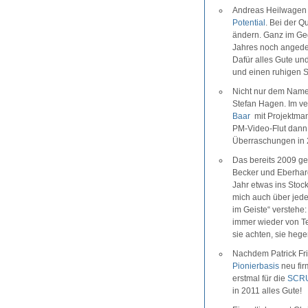
Andreas Heilwagen 
Potential
. Bei der Q
ändern. Ganz im Gege
Jahres noch angedeu
Dafür alles Gute un
und einen ruhigen S
Nicht nur dem Name
Stefan Hagen. Im v
Baar
mit Projektma
PM-Video-Flut dann 
Überraschungen in 
Das bereits 2009 ge
Becker und Eberhar
Jahr etwas ins Stoc
mich auch über jede
im Geiste“ versteh
immer wieder von T
sie achten, sie hege
Nachdem Patrick Fri
Pionierbasis
neu fir
erstmal für die
SCRU
in 2011 alles Gute!