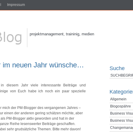
l
Impressum
projektmanagement, traininig, medien
r im neuen Jahr wünsche…
Suche
in diesem Jahr viele interessante Beiträge und
Kategorie
einige von Euch habe ich noch ein paar spezielle
Allgemein
Blogospähre
für mich der PM-Blogger des vergangenen Jahres –
 nur einen der anderen gering schätzen möchte, aber
Business Visu
0 als PM-Blogger aktiv geworden und hat in der
Business Visu
 ganze Reihe lesenswerter Beiträge geschaffen.
Changemana
 dabei sehr grudsätzliche Themen. Bitte mehr davon!