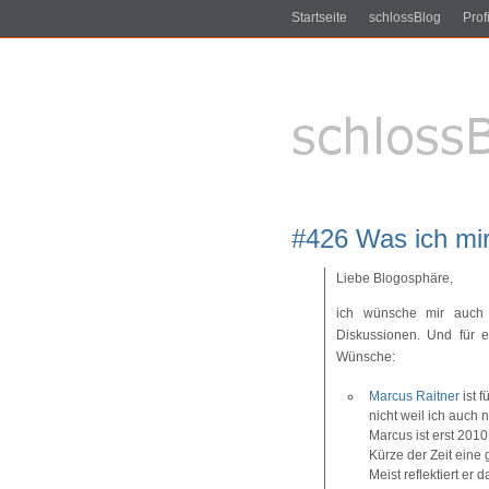
Startseite
schlossBlog
Profi
#426 Was ich mi
Liebe Blogosphäre,
ich wünsche mir auch 
Diskussionen. Und für 
Wünsche:
Marcus Raitner
ist 
nicht weil ich auch
Marcus ist erst 201
Kürze der Zeit eine
Meist reflektiert er