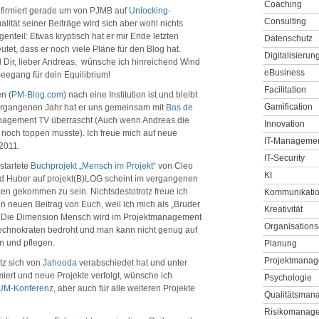
Coaching
firmiert gerade um von PJMB auf
Unlocking-
Consulting
ualität seiner Beiträge wird sich aber wohl nichts
nteil: Etwas kryptisch hat er mir Ende letzten
Datenschutz
tet, dass er noch viele Pläne für den Blog hat.
Digitalisierun
d Dir, lieber Andreas, wünsche ich hinreichend Wind
eBusiness
eegang für dein Equilibrium!
Facilitation
n (
PM-Blog.com
) nach eine Institution ist und bleibt
Gamification
ergangenen Jahr hat er uns gemeinsam mit
Bas de
nagement TV überrascht (Auch wenn Andreas die
Innovation
noch toppen musste). Ich freue mich auf neue
IT-Manageme
2011.
IT-Security
startete
Buchprojekt „Mensch im Projekt“
von Cleo
KI
d Huber auf projekt(B)LOG scheint im vergangenen
ken gekommen zu sein. Nichtsdestotrotz freue ich
Kommunikati
n neuen Beitrag von Euch, weil ich mich als „Bruder
Kreativität
e: Die Dimension Mensch wird im Projektmanagement
Organisations
echnokraten bedroht und man kann nicht genug auf
n und pflegen.
Planung
Projektmana
tz sich von
Jahooda
verabschiedet hat und unter
miert und neue Projekte verfolgt, wünsche ich
Psychologie
M-Konferenz
, aber auch für alle weiteren Projekte
Qualitätsman
Risikomanag