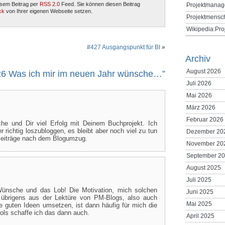
esem Beitrag per
RSS 2.0
Feed. Sie können diesen Beitrag
Projektmanag
ck
von Ihrer eigenen Webseite setzen.
Projektmensc
Wikipedia:Pr
#427 Ausgangspunkt für BI
»
Archiv
August 2026
6 Was ich mir im neuen Jahr wünsche…”
Juli 2026
Mai 2026
März 2026
Februar 2026
he und Dir viel Erfolg mit Deinem Buchprojekt. Ich
 richtig loszubloggen, es bleibt aber noch viel zu tun
Dezember 20
 Beiträge nach dem Blogumzug.
November 20
September 2
August 2025
Juli 2025
 Wünsche und das Lob!
Die Motivation, mich solchen
Juni 2025
 übrigens aus der Lektüre von PM-Blogs, also auch
Mai 2025
e guten Ideen umsetzen, ist dann häufig für mich die
ols schaffe ich das dann auch.
April 2025