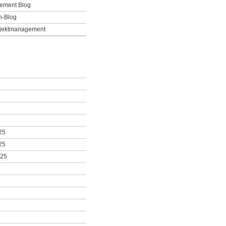
ement Blog
h-Blog
ojektmanagement
25
25
025