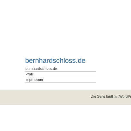
bernhardschloss.de
bernhardschloss.de
Profil
Impressum
Die Seite läuft mit
WordPr