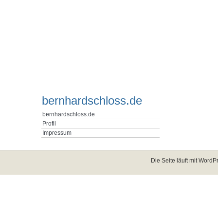
bernhardschloss.de
bernhardschloss.de
Profil
Impressum
Die Seite läuft mit
WordPr